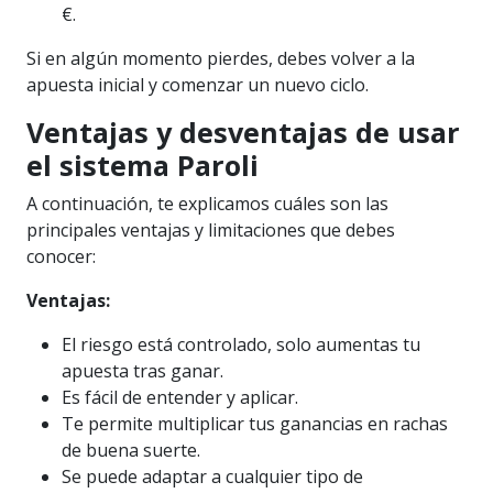
€.
Si en algún momento pierdes, debes volver a la
apuesta inicial y comenzar un nuevo ciclo.
Ventajas y desventajas de usar
el sistema Paroli
A continuación, te explicamos cuáles son las
principales ventajas y limitaciones que debes
conocer:
Ventajas:
El riesgo está controlado, solo aumentas tu
apuesta tras ganar.
Es fácil de entender y aplicar.
Te permite multiplicar tus ganancias en rachas
de buena suerte.
Se puede adaptar a cualquier tipo de