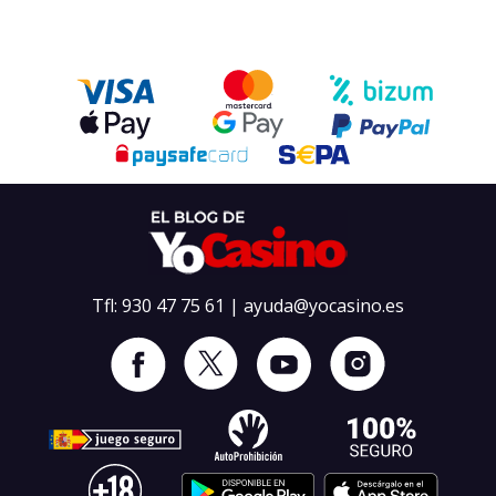
Ruleta de casino vista desde arriba, con la bola
en movimiento y detalles dorados en el centro,
mostrando los números rojo y negro alrededor
del disco.
Leer artículo
Tfl:
930 47 75 61
|
ayuda@yocasino.es