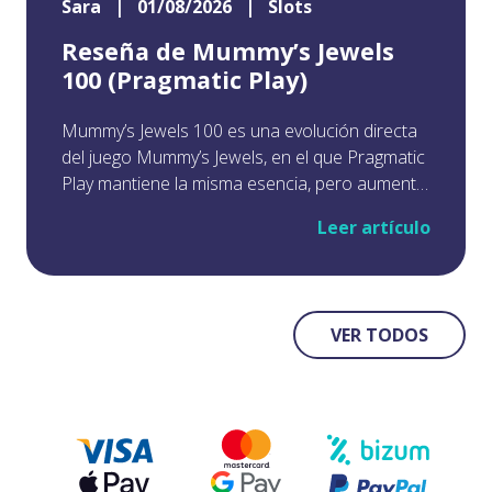
Sara
|
01/08/2026
|
Slots
Reseña de Mummy’s Jewels
100 (Pragmatic Play)
Mummy’s Jewels 100 es una evolución directa
del juego Mummy’s Jewels, en el que Pragmatic
Play mantiene la misma esencia, pero aumenta
considerablemente el potencial de premios y
Leer artículo
mejora las funciones de bonificación. La slot
presenta 5 carretes, 3 filas y 243 formas de
ganar, con una volatilidad muy alta y un premio
máximo de
VER TODOS