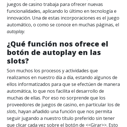
juegos de casino trabaja para ofrecer nuevas
funcionalidades, aplicando lo último en tecnología e
innovación. Una de estas incorporaciones es el juego
automático, o como se conoce en muchas páginas, el
autoplay
.
¿Qué función nos ofrece el
botón de autoplay en las
slots?
Son muchos los procesos y actividades que
realizamos en nuestro día a día, estando algunos de
ellos informatizados para que se efectúen de manera
automática, lo que nos facilita el desarrollo de
muchas de ellas. Por eso no sorprende que los
proveedores de juegos de casino, en particular los de
slots
, hayan añadido una función que nos permita
seguir jugando a nuestro título preferido sin tener
que clicar cada vez sobre el botón de <<Girar>>. Esto