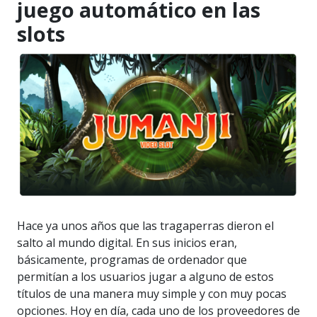
juego automático en las
slots
Hace ya unos años que las tragaperras dieron el
salto al mundo digital. En sus inicios eran,
básicamente, programas de ordenador que
permitían a los usuarios jugar a alguno de estos
títulos de una manera muy simple y con muy pocas
opciones. Hoy en día, cada uno de los proveedores de