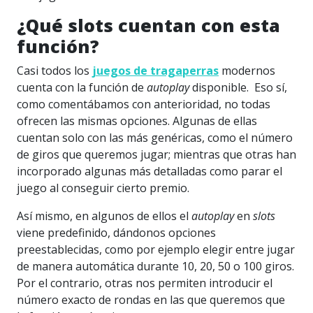
¿Qué slots cuentan con esta
función?
Casi todos los
juegos de tragaperras
modernos
cuenta con la función de
autoplay
disponible. Eso sí,
como comentábamos con anterioridad, no todas
ofrecen las mismas opciones. Algunas de ellas
cuentan solo con las más genéricas, como el número
de giros que queremos jugar; mientras que otras han
incorporado algunas más detalladas como parar el
juego al conseguir cierto premio.
Así mismo, en algunos de ellos el
autoplay
en
slots
viene predefinido, dándonos opciones
preestablecidas, como por ejemplo elegir entre jugar
de manera automática durante 10, 20, 50 o 100 giros.
Por el contrario, otras nos permiten introducir el
número exacto de rondas en las que queremos que