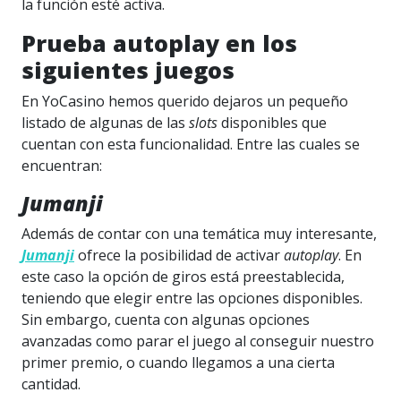
la función esté activa.
Prueba autoplay en los
siguientes juegos
En YoCasino hemos querido dejaros un pequeño
listado de algunas de las
slots
disponibles que
cuentan con esta funcionalidad. Entre las cuales se
encuentran:
Jumanji
Además de contar con una temática muy interesante,
Jumanji
ofrece la posibilidad de activar
autoplay
. En
este caso la opción de giros está preestablecida,
teniendo que elegir entre las opciones disponibles.
Sin embargo, cuenta con algunas opciones
avanzadas como parar el juego al conseguir nuestro
primer premio, o cuando llegamos a una cierta
cantidad.