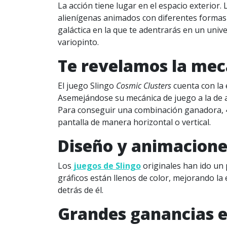
La acción tiene lugar en el espacio exterior.
alienígenas animados con diferentes formas 
galáctica en la que te adentrarás en un uni
variopinto.
Te revelamos la mecá
El juego Slingo
Cosmic Clusters
cuenta con la 
Asemejándose su mecánica de juego a la de 
Para conseguir una combinación ganadora, 4
pantalla de manera horizontal o vertical.
Diseño y animacione
Los
juegos de Slingo
originales han ido un 
gráficos están llenos de color, mejorando la
detrás de él.
Grandes ganancias e