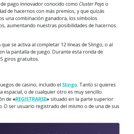
a de pago innovador conocido como
Cluster Pays
o
dad de hacernos con más premios, y que quizás
os una combinación ganadora, los símbolos
os, aumentando nuestras posibilidades de hacernos
ue se activa al completar 12 líneas de Slingo, o al
en la pantalla de juego. Durante esta ronda de
5 giros gratuitos.
uegos de casino, incluido el
Slingo
. Tanto si quieres
a espacial, o de cualquier otro es muy sencillo.
tón de
«
REGISTRARSE
»
situado en la parte superior
o. O ser usuario registrado del mismo o de una de sus