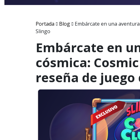
Portada
Blog
Embárcate en una aventura 
Slingo
Embárcate en u
cósmica: Cosmic
reseña de juego 