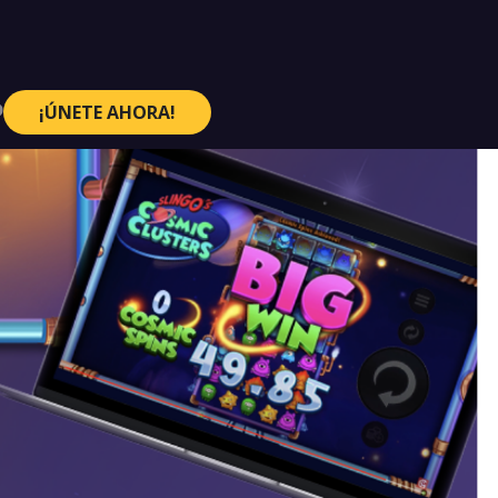
¡ÚNETE AHORA!