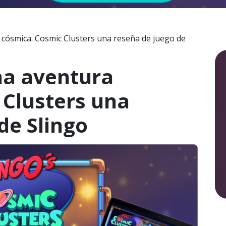
cósmica: Cosmic Clusters una reseña de juego de
na aventura
 Clusters una
de Slingo