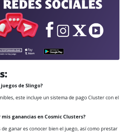
s:
 juegos de Slingo?
onibles, este incluye un sistema de pago Cluster con el
 mis ganancias en Cosmic Clusters?
e ganar es conocer bien el juego, así como prestar