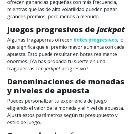
ofrecen ganancias pequeñas con más frecuencia,
mientras que las de alta volatilidad pueden pagar
grandes premios, pero menos a menudo.
Juegos progresivos de
jackpot
Algunas tragaperras ofrecen
botes progresivos
, lo
que significa que el premio mayor aumenta con cada
apuesta. Esto puede resultar en botes realmente
enormes. ¿Ya has probado tu suerte en una
tragaperras con
jackpot
progresivo?
Denominaciones de monedas
y niveles de apuesta
Puedes personalizar tu experiencia de juego
eligiendo el valor de la moneda y el nivel de apuesta.
Ajusta estos parámetros según tu presupuesto y
estilo de juego.