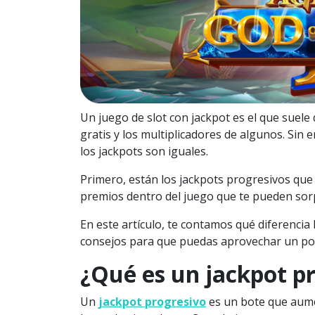
Un juego de slot con jackpot es el que suele
gratis y los multiplicadores de algunos. Sin 
los jackpots son iguales.
Primero, están los jackpots progresivos qu
premios dentro del juego que te pueden so
En este artículo, te contamos qué diferencia
consejos para que puedas aprovechar un poc
¿Qué es un jackpot p
Un
jackpot progresivo
es un bote que aum