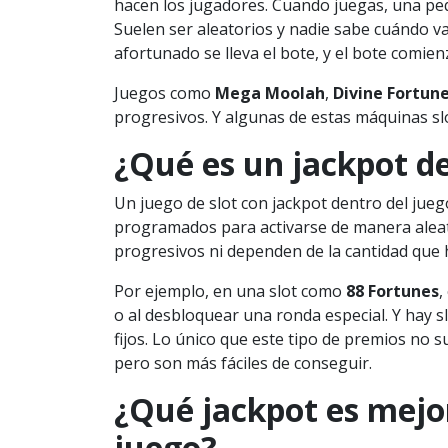
hacen los jugadores. Cuando juegas, una pe
Suelen ser aleatorios y nadie sabe cuándo va
afortunado se lleva el bote, y el bote comie
Juegos como
Mega Moolah
,
Divine Fortun
progresivos. Y algunas de estas máquinas sl
¿Qué es un jackpot de
Un juego de slot con jackpot dentro del jueg
programados para activarse de manera aleato
progresivos ni dependen de la cantidad que
Por ejemplo, en una slot como
88 Fortunes
,
o al desbloquear una ronda especial. Y hay s
fijos. Lo único que este tipo de premios no 
pero son más fáciles de conseguir.
¿Qué jackpot es mejor
juego?