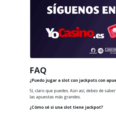
FAQ
¿Puedo jugar a slot con jackpots con ap
Sí, claro que puedes. Aún así, debes de sabe
las apuestas más grandes.
¿Cómo sé si una slot tiene jackpot?