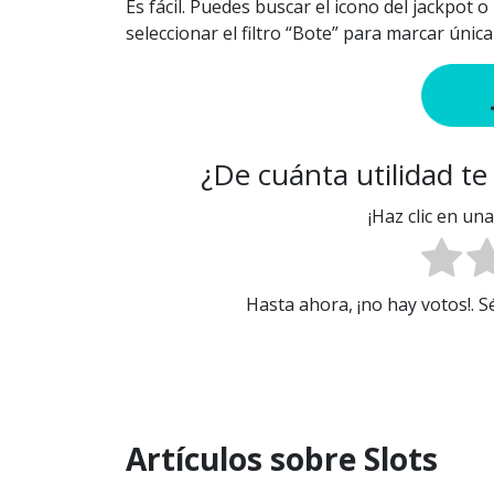
Es fácil. Puedes buscar el icono del jackpot o
seleccionar el filtro “Bote” para marcar úni
¿De cuánta utilidad te
¡Haz clic en un
Hasta ahora, ¡no hay votos!. 
Artículos sobre Slots