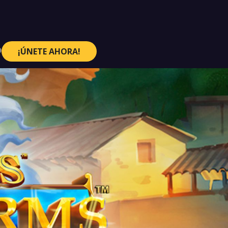
¡ÚNETE AHORA!