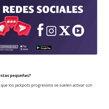
uestas pequeñas?
r que los jackpots progresivos se suelen activar con