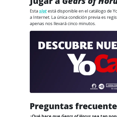
Jugar a
Gears of Hor
Esta
slot
está disponible en el catálogo de Y
a Internet. La única condición previa es regi
apenas nos llevará cinco minutos.
Preguntas frecuente
¿Qué hace que
Gears of Horus
sea tan popu