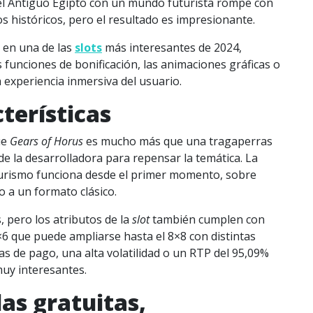
el Antiguo Egipto con un mundo futurista rompe con
los históricos, pero el resultado es impresionante.
n en una de las
slots
más interesantes de 2024,
s funciones de bonificación, las animaciones gráficas o
 experiencia inmersiva del usuario.
cterísticas
ue
Gears of Horus
es mucho más que una tragaperras
de la desarrolladora para repensar la temática. La
uturismo funciona desde el primer momento, sobre
 a un formato clásico.
 pero los atributos de la
slot
también cumplen con
×6 que puede ampliarse hasta el 8×8 con distintas
eas de pago, una alta volatilidad o un RTP del 95,09%
uy interesantes.
das gratuitas,