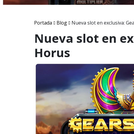
Portada
Blog
Nueva slot en exclusiva: Ge
Nueva slot en ex
Horus