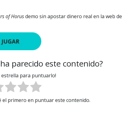
rs of Horus
demo sin apostar dinero real en la web de
 ha parecido este contenido?
a estrella para puntuarlo!
Sé el primero en puntuar este contenido.