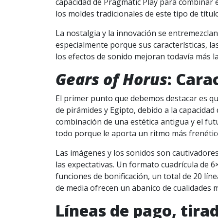
capacidad de Pragmatic Play para combinar 
los moldes tradicionales de este tipo de títu
La nostalgia y la innovación se entremezcla
especialmente porque sus características, la
los efectos de sonido mejoran todavía más la
Gears of Horus
: Cara
El primer punto que debemos destacar es q
de pirámides y Egipto, debido a la capacidad 
combinación de una estética antigua y el f
todo porque le aporta un ritmo más frenético
Las imágenes y los sonidos son cautivadores,
las expectativas. Un formato cuadrícula de 6
funciones de bonificación, un total de 20 lín
de media ofrecen un abanico de cualidades m
Líneas de pago, tira