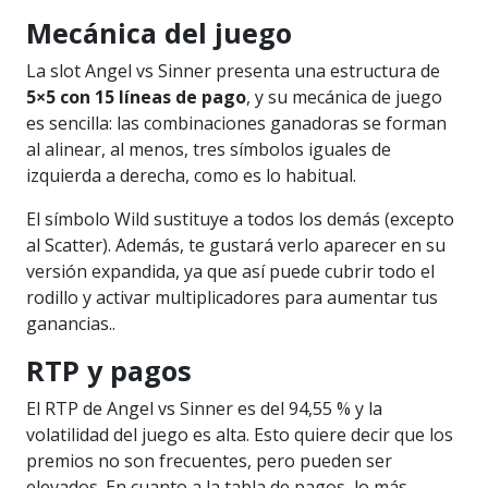
Mecánica del juego
La slot Angel vs Sinner presenta una estructura de
5×5 con 15 líneas de pago
, y su mecánica de juego
es sencilla: las combinaciones ganadoras se forman
al alinear, al menos, tres símbolos iguales de
izquierda a derecha, como es lo habitual.
El símbolo Wild sustituye a todos los demás (excepto
al Scatter). Además, te gustará verlo aparecer en su
versión expandida, ya que así puede cubrir todo el
rodillo y activar multiplicadores para aumentar tus
ganancias..
RTP y pagos
El RTP de Angel vs Sinner es del 94,55 % y la
volatilidad del juego es alta. Esto quiere decir que los
premios no son frecuentes, pero pueden ser
elevados. En cuanto a la tabla de pagos, lo más