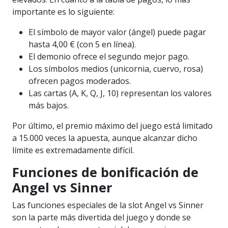
importante es lo siguiente:
El símbolo de mayor valor (ángel) puede pagar
hasta 4,00 € (con 5 en línea).
El demonio ofrece el segundo mejor pago.
Los símbolos medios (unicornia, cuervo, rosa)
ofrecen pagos moderados.
Las cartas (A, K, Q, J, 10) representan los valores
más bajos.
Por último, el premio máximo del juego está limitado
a 15.000 veces la apuesta, aunque alcanzar dicho
límite es extremadamente difícil.
Funciones de bonificación de
Angel vs Sinner
Las funciones especiales de la slot Angel vs Sinner
son la parte más divertida del juego y donde se