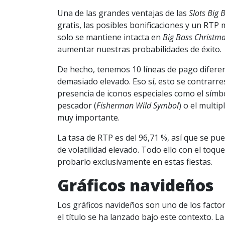
Una de las grandes ventajas de las
Slots Big 
gratis, las posibles bonificaciones y un RTP
solo se mantiene intacta en
Big Bass Christm
aumentar nuestras probabilidades de éxito.
De hecho, tenemos 10 líneas de pago diferent
demasiado elevado. Eso sí, esto se contrarrest
presencia de iconos especiales como el símbo
pescador (
Fisherman Wild Symbol
) o el multi
muy importante.
La tasa de RTP es del 96,71 %, así que se pued
de volatilidad elevado. Todo ello con el toqu
probarlo exclusivamente en estas fiestas.
Gráficos navideños
Los gráficos navideños son uno de los facto
el título se ha lanzado bajo este contexto. La