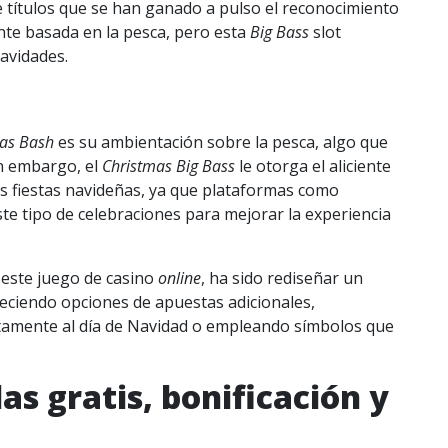
títulos que se han ganado a pulso el reconocimiento
nte basada en la pesca, pero esta
Big Bass
slot
navidades.
mas Bash
es su ambientación sobre la pesca, algo que
in embargo, el
Christmas Big Bass
le otorga el aliciente
as fiestas navideñas, ya que plataformas como
te tipo de celebraciones para mejorar la experiencia
 este juego de casino
online
, ha sido rediseñar un
freciendo opciones de apuestas adicionales,
tamente al día de Navidad o empleando símbolos que
as gratis, bonificación y