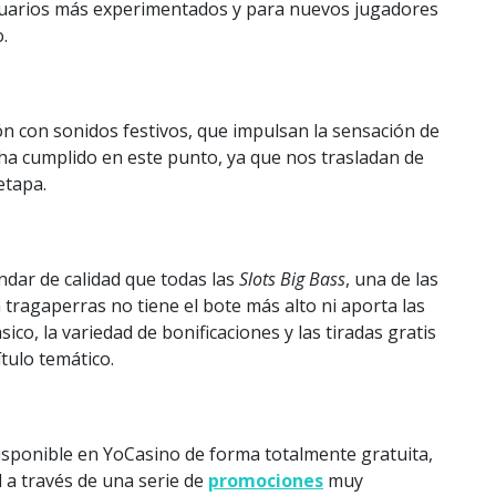
usuarios más experimentados y para nuevos jugadores
.
ón con sonidos festivos, que impulsan la sensación de
 ha cumplido en este punto, ya que nos trasladan de
etapa.
dar de calidad que todas las
Slots Big Bass
, una de las
a tragaperras no tiene el bote más alto ni aporta las
co, la variedad de bonificaciones y las tiradas gratis
tulo temático.
isponible en YoCasino de forma totalmente gratuita,
d a través de una serie de
promociones
muy