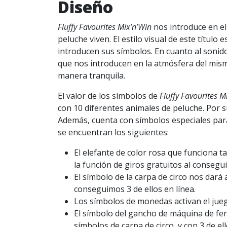
Diseño
Fluffy Favourites Mix’n’Win
nos introduce en e
peluche viven. El estilo visual de este títul
introducen sus símbolos. En cuanto al sonido
que nos introducen en la atmósfera del mismo
manera tranquila.
El valor de los símbolos de
Fluffy Favourites M
con 10 diferentes animales de peluche. Por s
Además, cuenta con símbolos especiales para
se encuentran los siguientes:
El elefante de color rosa que funciona
la función de giros gratuitos al conseguir
El símbolo de la carpa de circo nos dará 
conseguimos 3 de ellos en línea.
Los símbolos de monedas activan el jue
El símbolo del gancho de máquina de fer
símbolos de carpa de circo, y con 3 de el