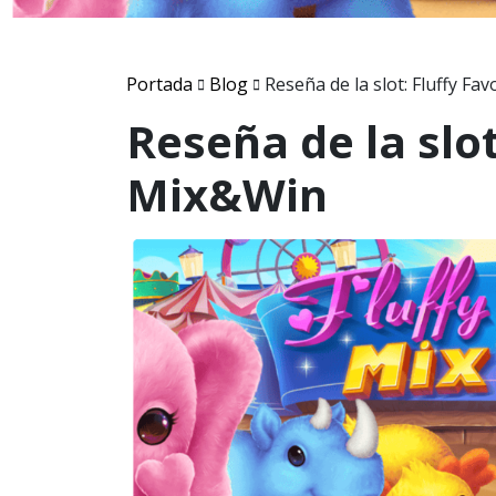
Portada
Blog
Reseña de la slot: Fluffy Fa
Reseña de la slot
Mix&Win