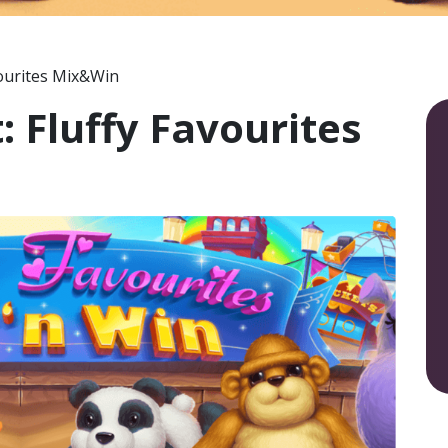
vourites Mix&Win
: Fluffy Favourites