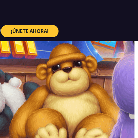
¡ÚNETE AHORA!