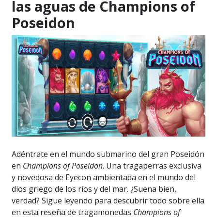
las aguas de Champions of
Poseidon
Adéntrate en el mundo submarino del gran Poseidón
en
Champions of Poseidon
. Una tragaperras exclusiva
y novedosa de Eyecon ambientada en el mundo del
dios griego de los ríos y del mar. ¿Suena bien,
verdad? Sigue leyendo para descubrir todo sobre ella
en esta reseña de tragamonedas
Champions of