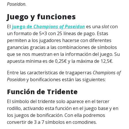
Poseidon
.
Juego y funciones
El
juego de
Champions of Poseidon
es una
slot
con
un formato de 5×3 con 25 líneas de pago. Estas
permiten a los jugadores hacerse con diferentes
ganancias gracias a las combinaciones de símbolos
que se nos muestran en la información del juego. Su
apuesta mínima es de 0,25€ y la máxima de 12,5€.
Entre las características de tragaperras
Champions of
Poseidon
y bonificaciones están las siguientes:
Función de Tridente
El símbolo del tridente solo aparece en el tercer
rodillo, activando esta función en el juego base y en
los juegos de bonificación. Con ella podremos
convertir de 3 a 7 símbolos en comodines.