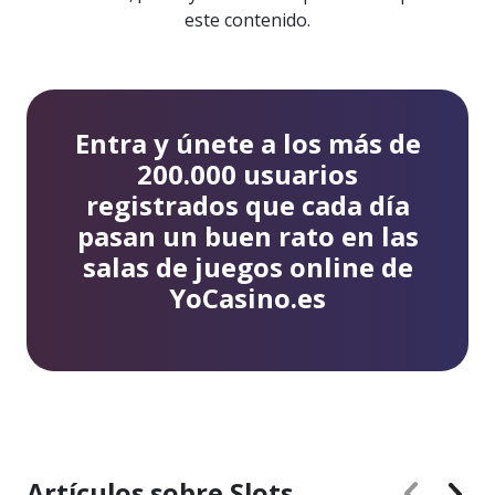
este contenido.
Entra y únete a los más de
200.000 usuarios
registrados que cada día
pasan un buen rato en las
salas de juegos online de
YoCasino.es
Artículos sobre Slots