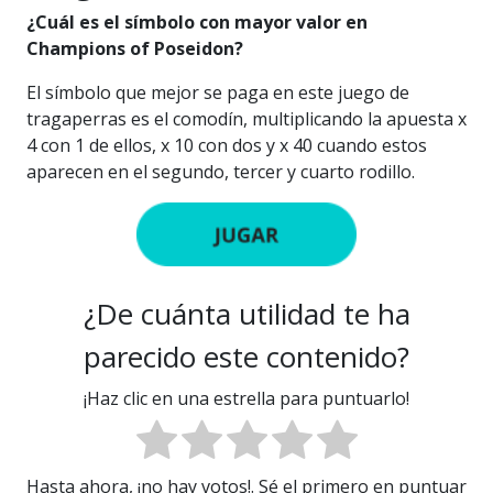
¿Cuál es el símbolo con mayor valor en
Champions of Poseidon?
El símbolo que mejor se paga en este juego de
tragaperras es el comodín, multiplicando la apuesta x
4 con 1 de ellos, x 10 con dos y x 40 cuando estos
aparecen en el segundo, tercer y cuarto rodillo.
¿De cuánta utilidad te ha
parecido este contenido?
¡Haz clic en una estrella para puntuarlo!
Hasta ahora, ¡no hay votos!. Sé el primero en puntuar