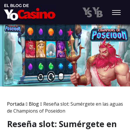
Portada
Blog
Reseña slot: Sumérgete en las aguas
de Champions of Poseidon
Reseña slot: Sumérgete en