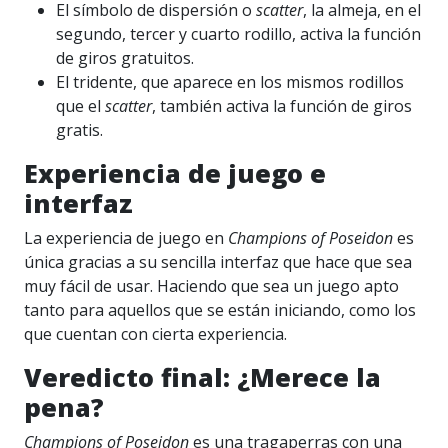
El símbolo de dispersión o
scatter
, la almeja, en el
segundo, tercer y cuarto rodillo, activa la función
de giros gratuitos.
El tridente, que aparece en los mismos rodillos
que el
scatter
, también activa la función de giros
gratis.
Experiencia de juego e
interfaz
La experiencia de juego en
Champions of Poseidon
es
única gracias a su sencilla interfaz que hace que sea
muy fácil de usar. Haciendo que sea un juego apto
tanto para aquellos que se están iniciando, como los
que cuentan con cierta experiencia.
Veredicto final: ¿Merece la
pena?
Champions of Poseidon
es una tragaperras con una