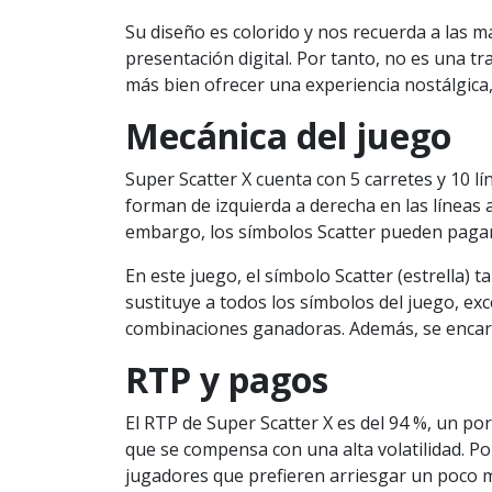
Su diseño es colorido y nos recuerda a las m
presentación digital. Por tanto, no es una t
más bien ofrecer una experiencia nostálgica,
Mecánica del juego
Super Scatter X cuenta con 5 carretes y 10 
forman de izquierda a derecha en las líneas 
embargo, los símbolos Scatter pueden pagar 
En este juego, el símbolo Scatter (estrella) 
sustituye a todos los símbolos del juego, ex
combinaciones ganadoras. Además, se encarga 
RTP y pagos
El RTP de Super Scatter X es del 94 %, un po
que se compensa con una alta volatilidad. Po
jugadores que prefieren arriesgar un poco m