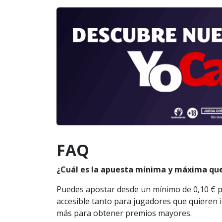
FAQ
¿Cuál es la apuesta mínima y máxima qu
Puedes apostar desde un mínimo de 0,10 € po
accesible tanto para jugadores que quieren 
más para obtener premios mayores.