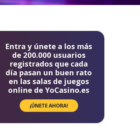
Entra y únete a los más
de 200.000 usuarios
registrados que cada
día pasan un buen rato
en las salas de juegos
online de YoCasino.es
¡ÚNETE AHORA!