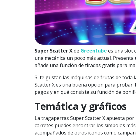
Super Scatter X
de
Greentube
es una slot 
una mecánica un poco más actual. Presenta u
añade una función de tiradas gratis para ma
Si te gustan las máquinas de frutas de toda 
Scatter X es una buena opción para probar. 
pagos y en qué consiste su función de bonifi
Temática y gráficos
La tragaperras Super Scatter X apuesta por 
carretes puedes encontrar los símbolos más t
acompañados de otros iconos como campanas,