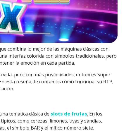
que combina lo mejor de las máquinas clásicas con
na interfaz colorida con símbolos tradicionales, pero
ntener la emoción en cada partida.
la vida, pero con más posibilidades, entonces Super
En esta reseña, te contamos cómo funciona, su RTP,
cación.
una temática clásica de
slots de frutas
. En los
ípicos, como cerezas, limones, uvas y sandías,
 el símbolo BAR y el mítico número siete.