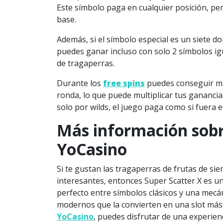
Este símbolo paga en cualquier posición, pe
base.
Además, si el símbolo especial es un siete 
puedes ganar incluso con solo 2 símbolos i
de tragaperras.
Durante los
free spins
puedes conseguir más
ronda, lo que puede multiplicar tus ganancia
solo por wilds, el juego paga como si fuera 
Más información sobr
YoCasino
Si te gustan las tragaperras de frutas de s
interesantes, entonces Super Scatter X es una
perfecto entre símbolos clásicos y una mecán
modernos que la convierten en una slot más
YoCasino
, puedes disfrutar de una experie