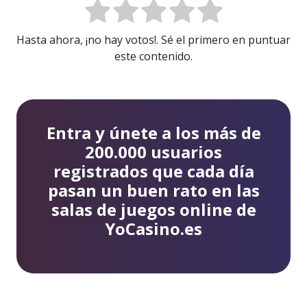
Hasta ahora, ¡no hay votos!. Sé el primero en puntuar
este contenido.
Entra y únete a los más de
200.000 usuarios
registrados que cada día
pasan un buen rato en las
salas de juegos online de
YoCasino.es