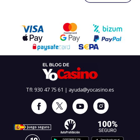
Mummy’s Jewels 100 es una evolución directa
del juego Mummy’s Jewels, en el que Pragmatic
Play mantiene la misma esencia, pero aumenta
considerablemente el potencial de premios y
Leer artículo
mejora las funciones de bonificación. La slot
presenta 5 carretes, 3 filas y 243 formas de
ganar, con una volatilidad muy alta y un premio
máximo de
Tfl:
930 47 75 61
|
ayuda@yocasino.es