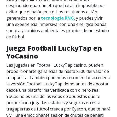
despiadado guardameta que hará lo imposible por
evitar que el balón entre. Los resultados están
generados por la
tecnología RNG
, y puedes vivir
una experiencia inmersiva, con una enérgica banda
sonora y sonidos ambientales propios de un estadio
de fútbol.
Juega Football LuckyTap en
YoCasino
Las jugadas en Football LuckyTap casino, pueden
proporcionarte ganancias de hasta x500 del valor de
tu apuesta. También podemos recomendar acceder a
la versión Football LuckyTap demo antes de apostar
desde una plataforma verificada con dinero real.
YoCasino es una de las webs de apuestas que te
proporciona jugadas estables y seguras en esta
tragaperras de fútbol creada por Eyecon, que te hará
vivir una emocionante sesión de chutes de penalti.