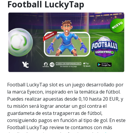
Football LuckyTap
Football LuckyTap slot es un juego desarrollado por
la marca Eyecon, inspirado en la temática de fútbol.
Puedes realizar apuestas desde 0,10 hasta 20 EUR, y
tu misión será lograr anotar un gol contra el
guardameta de esta tragaperras de fútbol,
consiguiendo pagos en función al tipo de gol. En este
Football LuckyTap review te contamos con más