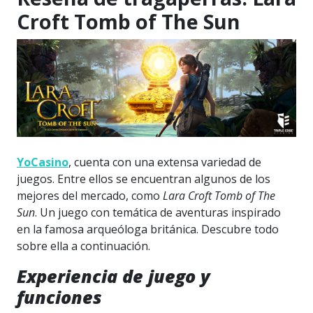
Croft Tomb of The Sun
YoCasino
, cuenta con una extensa variedad de
juegos. Entre ellos se encuentran algunos de los
mejores del mercado, como
Lara Croft Tomb of The
Sun
. Un juego con temática de aventuras inspirado
en la famosa arqueóloga británica. Descubre todo
sobre ella a continuación.
Experiencia de juego y
funciones