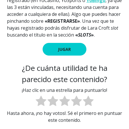
registrado (en YoCasino, YoSports o
YoBingo
, ya que
las 3 están vinculadas, necesitando una cuenta para
acceder a cualquiera de ellas). Algo que puedes hacer
pinchando sobre
«REGISTRARSE»
. Una vez que te
hayas registrado podrás disfrutar de Lara Croft
slot
buscando el título en la sección
«
SLOTS
»
.
¿De cuánta utilidad te ha
parecido este contenido?
¡Haz clic en una estrella para puntuarlo!
Hasta ahora, ¡no hay votos!. Sé el primero en puntuar
este contenido.