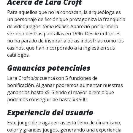
Acerca de Lara Croft
Para aquellos que no la conozcan, la arqueóloga es
un personaje de ficción que protagoniza la franquicia
de videojuegos
Tomb Raider
. Apareció por primera
vez en nuestras pantallas en 1996. Desde entonces
no ha parado de inspirar a otras industrias como los
casinos, que han incorporado a la inglesa en sus
catálogos.
Ganancias potenciales
Lara Croft
slot
cuenta con 5 funciones de
bonificación. Al ganar podremos aumentar nuestras
ganancias hasta x5. Siendo el mayor premio que
podemos conseguir de hasta x3.500
Experiencia del usuario
Este juego de tragaperras está lleno de dinamismo,
color y grandes juegos, generando una experiencia