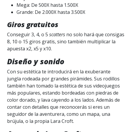
Mega: De 500X hasta 1.500X
Grande: De 2.000X hasta 3.500X
Giros gratuitos
Conseguir 3, 4, o 5
scatters
no solo hará que consigas
8, 10 o 15 giros gratis, sino también multiplicar la
apuesta x2, x5 y x10.
Diseño y sonido
Con su estética te introducirá en la exuberante
jungla rodeada por grandes pirámides. Sus rodillos
también han tomado la estética de sus videojuegos
más populares, estando bordeadas con piedras de
color dorado, y lava cayendo a los lados. Además de
contar con detalles que reconocerás si eres un
seguidor de la aventurera, como un mapa, una
brújula, o la propia Lara Croft.