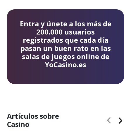
Entra y únete a los más de
200.000 usuarios
registrados que cada día
pasan un buen rato en las
salas de juegos online de
YoCasino.es
Artículos sobre
Casino