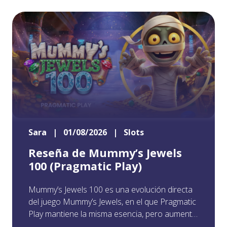
Sara
|
01/08/2026
|
Slots
Reseña de Mummy’s Jewels
100 (Pragmatic Play)
Mummy’s Jewels 100 es una evolución directa
del juego Mummy’s Jewels, en el que Pragmatic
Play mantiene la misma esencia, pero aumenta
considerablemente el potencial de premios y