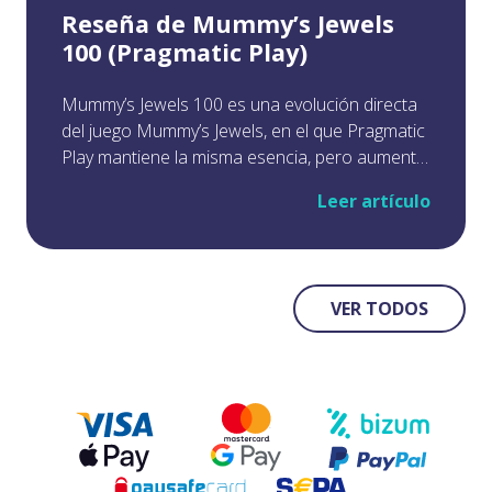
Reseña de Mummy’s Jewels
100 (Pragmatic Play)
Mummy’s Jewels 100 es una evolución directa
del juego Mummy’s Jewels, en el que Pragmatic
Play mantiene la misma esencia, pero aumenta
considerablemente el potencial de premios y
Leer artículo
mejora las funciones de bonificación. La slot
presenta 5 carretes, 3 filas y 243 formas de
ganar, con una volatilidad muy alta y un premio
máximo de
VER TODOS