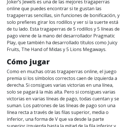
Joker’s Jewels es una de las mejores tragaperras
online que puedes encontrar si te gustan las
tragaperras sencillas, sin funciones de bonificación, y
solo prefieres girar los rodillos y ver si la suerte está
de tu lado. Esta tragaperras de 5 rodillos y 5 líneas de
pago viene de la mano del desarrollador Pragmatic
Play, que también ha desarrollado títulos como Juicy
Fruits, The Hand of Midas y 5 Lions Megaways.
Cómo jugar
Como en muchas otras tragaperras online, el juego
premia si los símbolos correctos caen de izquierda a
derecha. Si consigues varias victorias en una línea,
solo se pagará la más alta. Pero si consigues varias
victorias en varias líneas de pago, todas cuentan y se
suman. Los patrones de las líneas de pago son una
línea recta a través de las filas superior, media o
inferior, una forma de V que va desde la parte
superior izquierda hasta la mitad de la fila inferior y