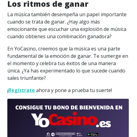
Los ritmos de ganar
La música también desempeña un papel importante
cuando se trata de ganar. ¿Hay algo más
emocionante que escuchar una explosión de música
cuando obtienes una combinación ganadora?
En YoCasino, creemos que la música es una parte
fundamental de la emoción de ganar. Te sumerge en
el momento y celebra tus éxitos de una manera
única. ¿Ya has experimentado lo que sucede cuando
sales triunfante?
¡
Regístrate
ahora y pone a prueba tu suerte!