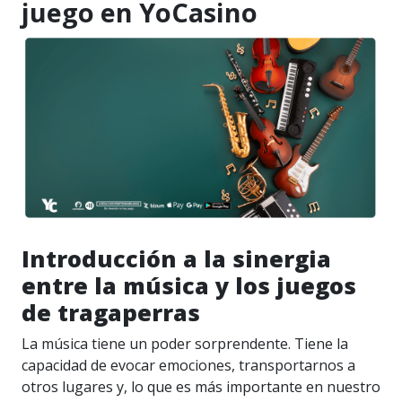
juego en YoCasino
Introducción a la sinergia
entre la música y los juegos
de tragaperras
La música tiene un poder sorprendente. Tiene la
capacidad de evocar emociones, transportarnos a
otros lugares y, lo que es más importante en nuestro