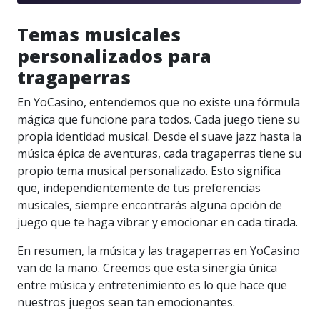
Temas musicales
personalizados para
tragaperras
En YoCasino, entendemos que no existe una fórmula
mágica que funcione para todos. Cada juego tiene su
propia identidad musical. Desde el suave jazz hasta la
música épica de aventuras, cada tragaperras tiene su
propio tema musical personalizado. Esto significa
que, independientemente de tus preferencias
musicales, siempre encontrarás alguna opción de
juego que te haga vibrar y emocionar en cada tirada.
En resumen, la música y las tragaperras en YoCasino
van de la mano. Creemos que esta sinergia única
entre música y entretenimiento es lo que hace que
nuestros juegos sean tan emocionantes.