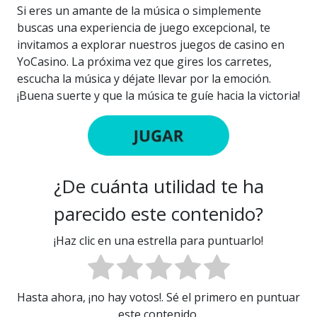
Si eres un amante de la música o simplemente
buscas una experiencia de juego excepcional, te
invitamos a explorar nuestros juegos de casino en
YoCasino. La próxima vez que gires los carretes,
escucha la música y déjate llevar por la emoción.
¡Buena suerte y que la música te guíe hacia la victoria!
¿De cuánta utilidad te ha
parecido este contenido?
¡Haz clic en una estrella para puntuarlo!
Hasta ahora, ¡no hay votos!. Sé el primero en puntuar
este contenido.