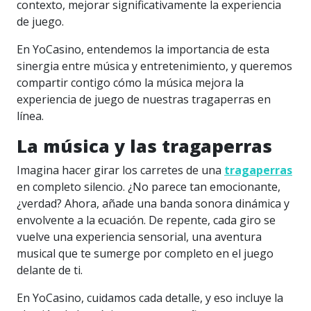
contexto, mejorar significativamente la experiencia
de juego.
En YoCasino, entendemos la importancia de esta
sinergia entre música y entretenimiento, y queremos
compartir contigo cómo la música mejora la
experiencia de juego de nuestras tragaperras en
línea.
La música y las tragaperras
Imagina hacer girar los carretes de una
tragaperras
en completo silencio. ¿No parece tan emocionante,
¿verdad? Ahora, añade una banda sonora dinámica y
envolvente a la ecuación. De repente, cada giro se
vuelve una experiencia sensorial, una aventura
musical que te sumerge por completo en el juego
delante de ti.
En YoCasino, cuidamos cada detalle, y eso incluye la