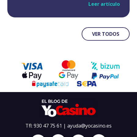
Leer artículo
mejora las funciones de bonificación. La slot
presenta 5 carretes, 3 filas y 243 formas de
ganar, con una volatilidad muy alta y un premio
máximo de
VER TODOS
Tfl:
930 47 75 61
|
ayuda@yocasino.es