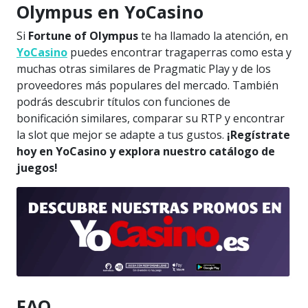
Olympus en YoCasino
Si
Fortune of Olympus
te ha llamado la atención, en
YoCasino
puedes encontrar tragaperras como esta y
muchas otras similares de Pragmatic Play y de los
proveedores más populares del mercado. También
podrás descubrir títulos con funciones de
bonificación similares, comparar su RTP y encontrar
la slot que mejor se adapte a tus gustos.
¡Regístrate
hoy en YoCasino y explora nuestro catálogo de
juegos!
FAQ