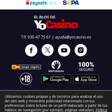
Tfl:
930 47 75 61
|
ayuda@yocasino.es
SOBRE NOSOTROS
TÉRMINOS Y CONDICIONES
Utilizamos cookies propias y de terceros para analizar el uso
POLÍTICA DE PRIVACIDAD
JUEGO AUTORIZADO
del sitio web y mostrarte publicidad relacionada con tus
JUEGO SEGURO
CONTACTO
preferencias sobre la base de un perfil elaborado a partir de tus
hábitos de navegación (por ejemplo, páginas visitadas).
Política