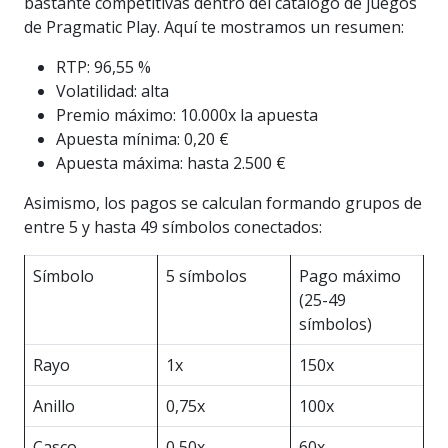
bastante competitivas dentro del catálogo de juegos
de Pragmatic Play. Aquí te mostramos un resumen:
RTP: 96,55 %
Volatilidad: alta
Premio máximo: 10.000x la apuesta
Apuesta mínima: 0,20 €
Apuesta máxima: hasta 2.500 €
Asimismo, los pagos se calculan formando grupos de
entre 5 y hasta 49 símbolos conectados:
Símbolo
5 símbolos
Pago máximo
(25-49
símbolos)
Rayo
1x
150x
Anillo
0,75x
100x
Casco
0,50x
60x