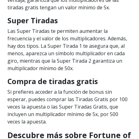
ventaja, garantiza que los multiplicadores de las
tiradas gratis tengan un valor mínimo de 5x.
Super Tiradas
Las Super Tiradas te permiten aumentar la
frecuencia y el valor de los multiplicadores. Además,
hay dos tipos. La Super Tirada 1 te asegura que, al
menos, aparezca un símbolo multiplicador en cada
giro, mientras que la Super Tirada 2 garantiza un
multiplicador mínimo de 50x.
Compra de tiradas gratis
Si prefieres acceder a la función de bonus sin
esperar, puedes comprar las Tiradas Gratis por 100
veces la apuesta o las Super Tiradas Gratis, que
incluyen un multiplicador mínimo de 5x, por 500
veces la apuesta.
Descubre más sobre Fortune of