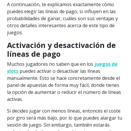
A continuación, te explicamos exactamente cómo
puedes elegir las líneas de pago, si influyen en las
probabilidades de ganar, cuáles son sus ventajas y
otros detalles interesantes acerca de este tipo de
juegos.
Activación y desactivación de
líneas de pago
Muchos jugadores no saben que en los
juegos de
slots
puedes activar o desactivar las líneas
manualmente. Esto se hace concretamente desde el
panel de apuestas de forma muy fácil, donde tienes
la opción de aumentar o reducir el número de líneas
activas.
Si decides jugar con menos líneas, entonces el coste
por giro será más bajo, por lo que puedes alargar tu
sesión de juego. Sin embargo, también estarás