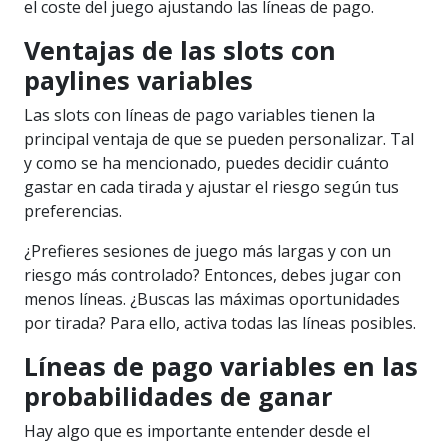
el coste del juego ajustando las líneas de pago.
Ventajas de las slots con
paylines variables
Las slots con líneas de pago variables tienen la
principal ventaja de que se pueden personalizar. Tal
y como se ha mencionado, puedes decidir cuánto
gastar en cada tirada y ajustar el riesgo según tus
preferencias.
¿Prefieres sesiones de juego más largas y con un
riesgo más controlado? Entonces, debes jugar con
menos líneas. ¿Buscas las máximas oportunidades
por tirada? Para ello, activa todas las líneas posibles.
Líneas de pago variables en las
probabilidades de ganar
Hay algo que es importante entender desde el