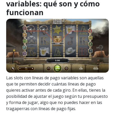
variables: qué son y cómo
funcionan
Las slots con líneas de pago variables son aquellas
que te permiten decidir cuántas líneas de pago
quieres activar antes de cada giro. En ellas, tienes la
posibilidad de ajustar el juego según tu presupuesto
y forma de jugar, algo que no puedes hacer en las
tragaperras con líneas de pago fijas.