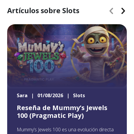
Artículos sobre Slots
Sara
|
01/08/2026
|
Slots
Reseña de Mummy’s Jewels
100 (Pragmatic Play)
Mummy’s Jewels 100 es una evolución directa