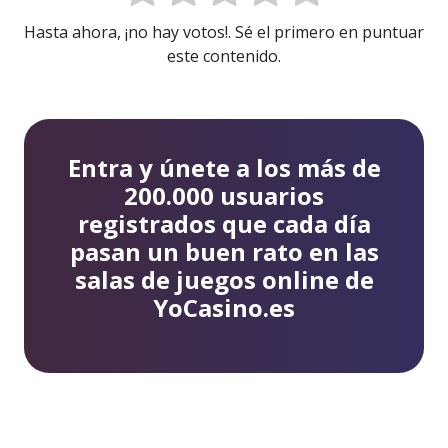
Hasta ahora, ¡no hay votos!. Sé el primero en puntuar
este contenido.
Entra y únete a los más de
200.000 usuarios
registrados que cada día
pasan un buen rato en las
salas de juegos online de
YoCasino.es