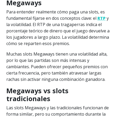
Megaways
Para entender realmente cómo paga una slots, es
fundamental fijarse en dos conceptos clave: el
RTP
y
la volatilidad. El RTP de una tragaperras indica el
porcentaje teórico de dinero que el juego devuelve a
los jugadores a largo plazo. La volatilidad determina
cómo se reparten esos premios.
Muchas slots Megaways tienen una volatilidad alta,
por lo que las partidas son más intensas y
cambiantes. Pueden ofrecer pequeños premios con
cierta frecuencia, pero también atravesar largas
rachas sin activar ninguna combinación ganadora.
Megaways vs slots
tradicionales
Las slots Megaways y las tradicionales funcionan de
forma similar, pero su comportamiento durante la