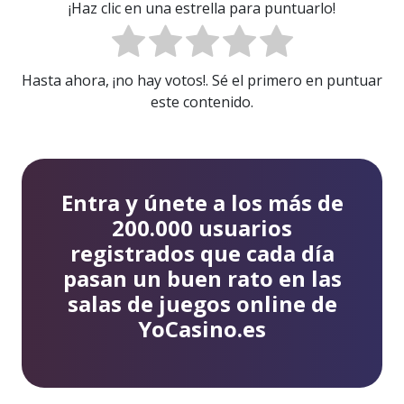
¡Haz clic en una estrella para puntuarlo!
Hasta ahora, ¡no hay votos!. Sé el primero en puntuar
este contenido.
Entra y únete a los más de
200.000 usuarios
registrados que cada día
pasan un buen rato en las
salas de juegos online de
YoCasino.es