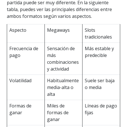
partida puede ser muy diferente. En la siguiente
tabla, puedes ver las principales diferencias entre
ambos formatos según varios aspectos.
Aspecto
Megaways
Slots
tradicionales
Frecuencia de
Sensación de
Más estable y
pago
más
predecible
combinaciones
y actividad
Volatilidad
Habitualmente
Suele ser baja
media-alta o
o media
alta
Formas de
Miles de
Líneas de pago
ganar
formas de
fijas
ganar