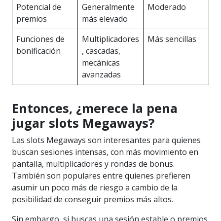
Potencial de
Generalmente
Moderado
premios
más elevado
Funciones de
Multiplicadores
Más sencillas
bonificación
, cascadas,
mecánicas
avanzadas
Entonces, ¿merece la pena
jugar slots Megaways?
Las slots Megaways son interesantes para quienes
buscan sesiones intensas, con más movimiento en
pantalla, multiplicadores y rondas de bonus.
También son populares entre quienes prefieren
asumir un poco más de riesgo a cambio de la
posibilidad de conseguir premios más altos.
Sin embargo, si buscas una sesión estable o premios