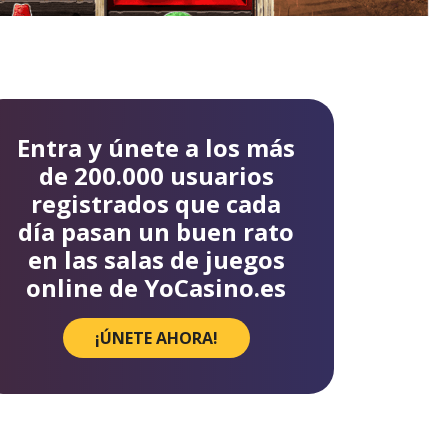
Entra y únete a los más
de 200.000 usuarios
registrados que cada
día pasan un buen rato
en las salas de juegos
online de YoCasino.es
¡ÚNETE AHORA!