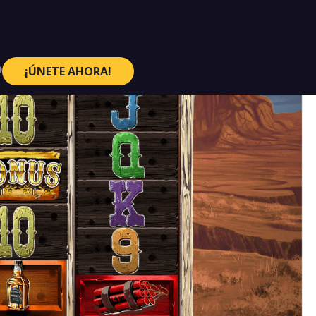
¡ÚNETE AHORA!