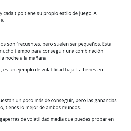
 y cada tipo tiene su propio estilo de juego. A
e.
agos son frecuentes, pero suelen ser pequeños. Esta
r mucho tiempo para conseguir una combinación
 la noche a la mañana.
, es un ejemplo de volatilidad baja. La tienes en
cuestan un poco más de conseguir, pero las ganancias
to, tienes lo mejor de ambos mundos.
agaperras de volatilidad media que puedes probar en