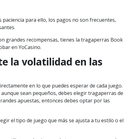
es paciencia para ello, los pagos no son frecuentes,
santes.
con grandes recompensas, tienes la tragaperras Book
robar en YoCasino.
 la volatilidad en las
 directamente en lo que puedes esperar de cada juego.
s, aunque sean pequeños, debes elegir tragaperras de
as grandes apuestas, entonces debes optar por las
legir el tipo de juego que más se ajusta a tu estilo o el