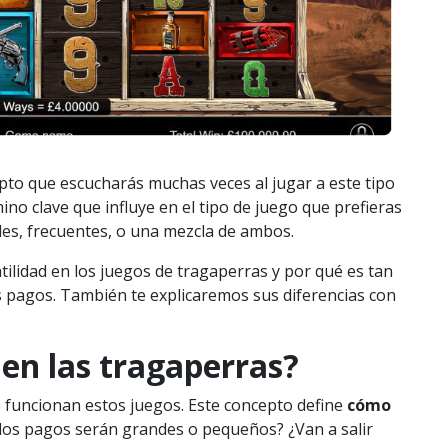
epto que escucharás muchas veces al jugar a este tipo
rmino clave que influye en el tipo de juego que prefieras
es, frecuentes, o una mezcla de ambos.
atilidad en los juegos de tragaperras y por qué es tan
s pagos. También te explicaremos sus diferencias con
 en las tragaperras?
 funcionan estos juegos. Este concepto define
cómo
, ¿los pagos serán grandes o pequeños? ¿Van a salir