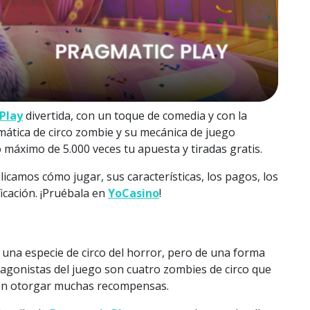
Play
divertida, con un toque de comedia y con la
mática de circo zombie y su mecánica de juego
áximo de 5.000 veces tu apuesta y tiradas gratis.
icamos cómo jugar, sus características, los pagos, los
ficación. ¡Pruébala en
YoCasino
!
una especie de circo del horror, pero de una forma
tagonistas del juego son cuatro zombies de circo que
en otorgar muchas recompensas.