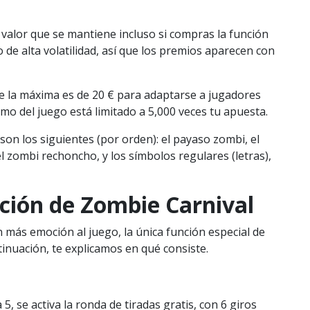
 valor que se mantiene incluso si compras la función
o de alta volatilidad, así que los premios aparecen con
e la máxima es de 20 € para adaptarse a jugadores
mo del juego está limitado a 5,000 veces tu apuesta.
son los siguientes (por orden): el payaso zombi, el
l zombi rechoncho, y los símbolos regulares (letras),
ación de Zombie Carnival
más emoción al juego, la única función especial de
tinuación, te explicamos en qué consiste.
 5, se activa la ronda de tiradas gratis, con 6 giros