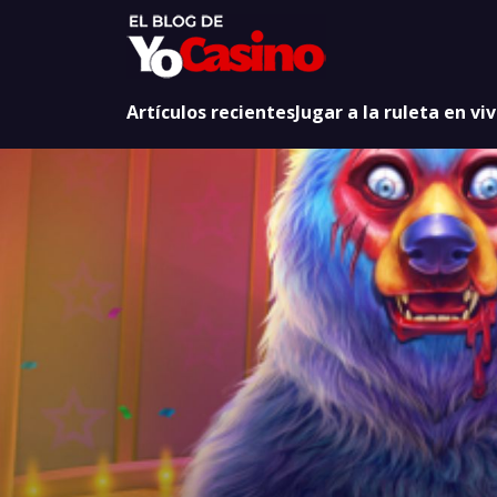
Artículos recientes
Jugar a la ruleta en vi