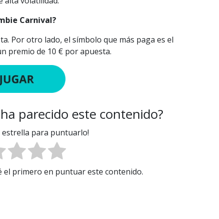
 alta volatilidad.
mbie Carnival?
a. Por otro lado, el símbolo que más paga es el
un premio de 10 € por apuesta.
 ha parecido este contenido?
a estrella para puntuarlo!
Sé el primero en puntuar este contenido.