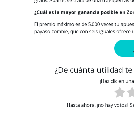
gratis. Aparte, se trata de una tragaperras de
¿Cuál es la mayor ganancia posible en Zo
El premio máximo es de 5.000 veces tu apuest
payaso zombie, que con seis iguales ofrece 
¿De cuánta utilidad te
¡Haz clic en un
Hasta ahora, ¡no hay votos!. 