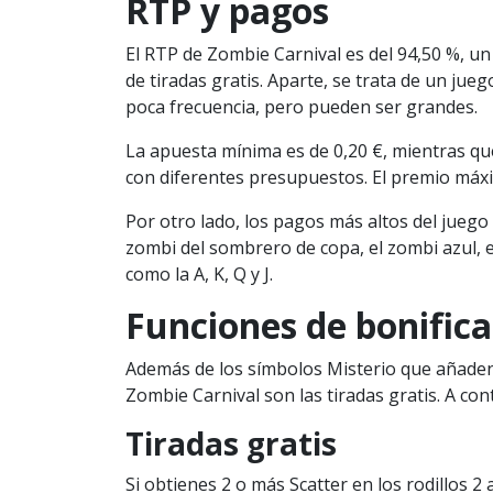
RTP y pagos
El RTP de Zombie Carnival es del 94,50 %, un
de tiradas gratis. Aparte, se trata de un jueg
poca frecuencia, pero pueden ser grandes.
La apuesta mínima es de 0,20 €, mientras qu
con diferentes presupuestos. El premio máxi
Por otro lado, los pagos más altos del juego 
zombi del sombrero de copa, el zombi azul, e
como la A, K, Q y J.
Funciones de bonific
Además de los símbolos Misterio que añaden 
Zombie Carnival son las tiradas gratis. A con
Tiradas gratis
Si obtienes 2 o más Scatter en los rodillos 2 a