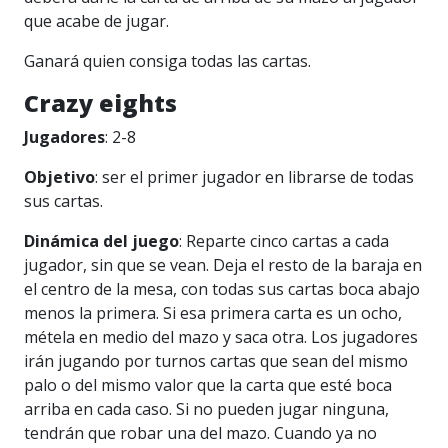
que acabe de jugar.
Ganará quien consiga todas las cartas.
Crazy eights
Jugadores
: 2-8
Objetivo
: ser el primer jugador en librarse de todas
sus cartas.
Dinámica del juego
: Reparte cinco cartas a cada
jugador, sin que se vean. Deja el resto de la baraja en
el centro de la mesa, con todas sus cartas boca abajo
menos la primera. Si esa primera carta es un ocho,
métela en medio del mazo y saca otra. Los jugadores
irán jugando por turnos cartas que sean del mismo
palo o del mismo valor que la carta que esté boca
arriba en cada caso. Si no pueden jugar ninguna,
tendrán que robar una del mazo. Cuando ya no