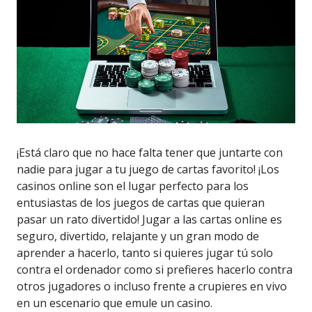
¡Está claro que no hace falta tener que juntarte con
nadie para jugar a tu juego de cartas favorito! ¡Los
casinos online son el lugar perfecto para los
entusiastas de los juegos de cartas que quieran
pasar un rato divertido! Jugar a las cartas online es
seguro, divertido, relajante y un gran modo de
aprender a hacerlo, tanto si quieres jugar tú solo
contra el ordenador como si prefieres hacerlo contra
otros jugadores o incluso frente a crupieres en vivo
en un escenario que emule un casino.