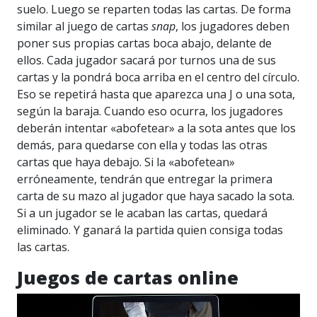
suelo. Luego se reparten todas las cartas. De forma
similar al juego de cartas
snap
, los jugadores deben
poner sus propias cartas boca abajo, delante de
ellos. Cada jugador sacará por turnos una de sus
cartas y la pondrá boca arriba en el centro del círculo.
Eso se repetirá hasta que aparezca una J o una sota,
según la baraja. Cuando eso ocurra, los jugadores
deberán intentar «abofetear» a la sota antes que los
demás, para quedarse con ella y todas las otras
cartas que haya debajo. Si la «abofetean»
erróneamente, tendrán que entregar la primera
carta de su mazo al jugador que haya sacado la sota.
Si a un jugador se le acaban las cartas, quedará
eliminado. Y ganará la partida quien consiga todas
las cartas.
Juegos de cartas online