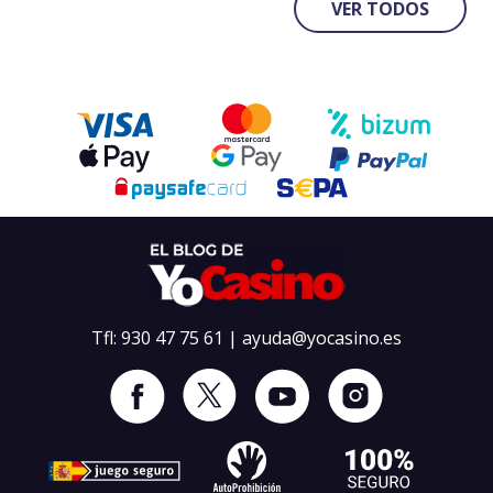
ganar
VER TODOS
Jugar a un juego de casino como los de
YoCasino, o YoBingo, se puede comparar en
cierto modo a una montaña rusa en la que las
emociones van cambiando a lo largo del
Leer artículo
recorrido. La psicología de ganar Los juegos
de azar cuentan con un gran componente
psicológico. Normalmente, cuando ganas en
cualquier juego, la
Tfl:
930 47 75 61
|
ayuda@yocasino.es