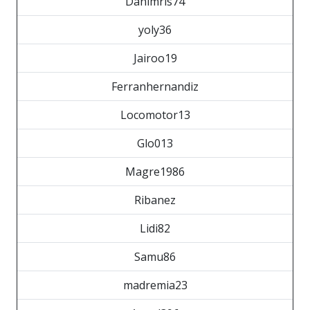
Danimrls74
yoly36
Jairoo19
Ferranhernandiz
Locomotor13
Glo013
Magre1986
Ribanez
Lidi82
Samu86
madremia23