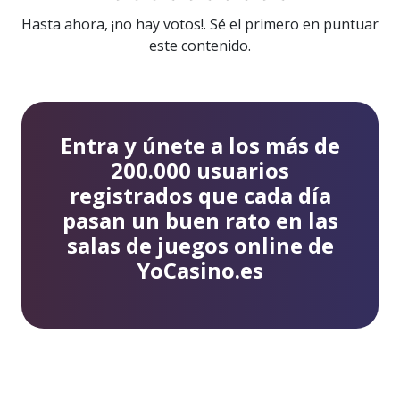
Hasta ahora, ¡no hay votos!. Sé el primero en puntuar
este contenido.
Entra y únete a los más de
200.000 usuarios
registrados que cada día
pasan un buen rato en las
salas de juegos online de
YoCasino.es