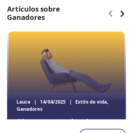
Artículos sobre
Ganadores
Laura
|
14/04/2025
|
Estilo de vida
,
Ganadores
Cómo mantener la calma
cuando estás a punto de