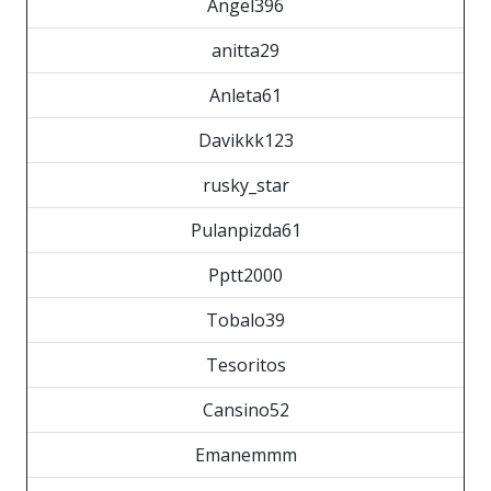
Angel396
anitta29
Anleta61
Davikkk123
rusky_star
Pulanpizda61
Pptt2000
Tobalo39
Tesoritos
Cansino52
Emanemmm