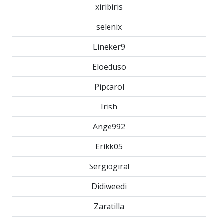
xiribiris
selenix
Lineker9
Eloeduso
Pipcarol
Irish
Ange992
Erikk05
Sergiogiral
Didiweedi
Zaratilla