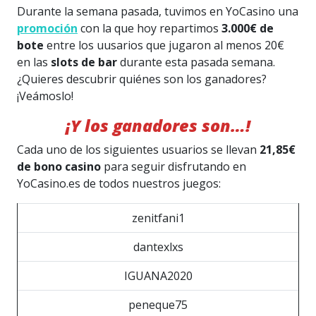
Durante la semana pasada, tuvimos en YoCasino una
promoción
con la que hoy repartimos
3.000€ de
bote
entre los uusarios que jugaron al menos 20€
en las
slots de bar
durante esta pasada semana.
¿Quieres descubrir quiénes son los ganadores?
¡Veámoslo!
¡Y los ganadores son…!
Cada uno de los siguientes usuarios se llevan
21,85€
de bono casino
para seguir disfrutando en
YoCasino.es de todos nuestros juegos:
zenitfani1
dantexlxs
IGUANA2020
peneque75