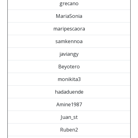
grecano
MariaSonia
maripescaora
samkennoa
javiangy
Beyotero
monikita3
hadaduende
Amine1987
Juan_st
Ruben2