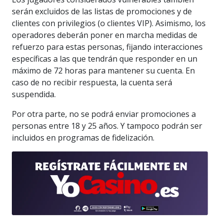
serán excluidos de las listas de promociones y de
clientes con privilegios (o clientes VIP). Asimismo, los
operadores deberán poner en marcha medidas de
refuerzo para estas personas, fijando interacciones
específicas a las que tendrán que responder en un
máximo de 72 horas para mantener su cuenta. En
caso de no recibir respuesta, la cuenta será
suspendida.
Por otra parte, no se podrá enviar promociones a
personas entre 18 y 25 años. Y tampoco podrán ser
incluidos en programas de fidelización.