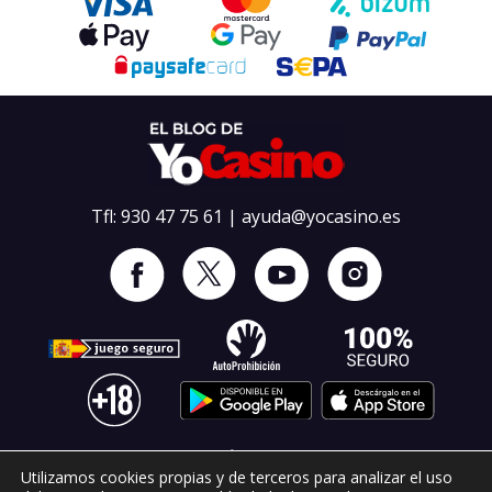
Tfl:
930 47 75 61
|
ayuda@yocasino.es
SOBRE NOSOTROS
TÉRMINOS Y CONDICIONES
Utilizamos cookies propias y de terceros para analizar el uso
POLÍTICA DE PRIVACIDAD
JUEGO AUTORIZADO