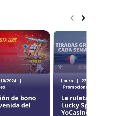
Laura
|
22/07/2024
|
/10/2024
|
Promociones
nes
La ruleta de prem
ión de bono
Lucky Spin de
venida del
YoCasino