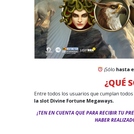
¡Sólo
hasta el
¿QUÉ 
Entre todos los usuarios que cumplan todos 
la slot Divine Fortune Megaways.
¡TEN EN CUENTA QUE PARA RECIBIR TU PR
HABER REALIZAD