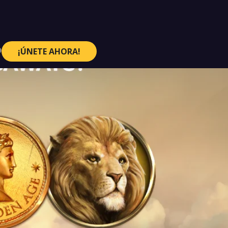
¡ÚNETE AHORA!