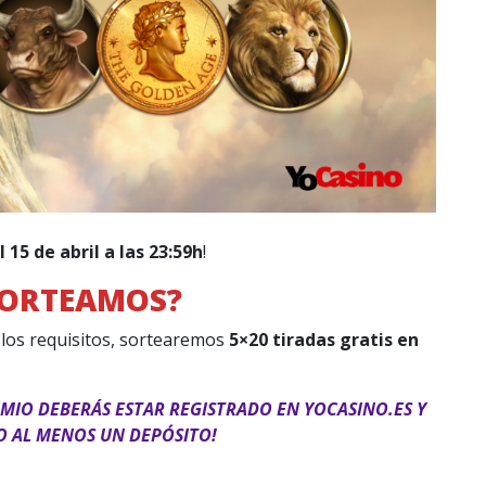
 15 de abril a las 23:59h
!
SORTEAMOS?
los requisitos, sortearemos
5×20 tiradas gratis en
EMIO DEBERÁS ESTAR REGISTRADO EN YOCASINO.ES Y
O AL MENOS UN DEPÓSITO!