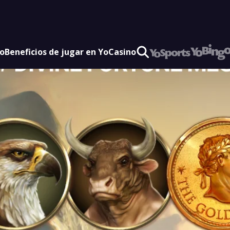
vo
Beneficios de jugar en YoCasino