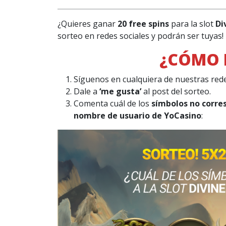
¿Quieres ganar
20 free spins
para la slot
Di
sorteo en redes sociales y podrán ser tuyas
¿CÓMO 
Síguenos en cualquiera de nuestras rede
Dale a
‘me gusta’
al post del sorteo.
Comenta cuál de los
símbolos no corre
nombre de usuario de YoCasino
: