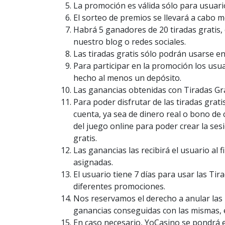
La promoción es válida sólo para usuar
El sorteo de premios se llevará a cabo
Habrá 5 ganadores de 20 tiradas gratis
nuestro blog o redes sociales.
Las tiradas gratis sólo podrán usarse e
Para participar en la promoción los usu
hecho al menos un depósito.
Las ganancias obtenidas con Tiradas Gra
Para poder disfrutar de las tiradas grat
cuenta, ya sea de dinero real o bono de 
del juego online para poder crear la sesi
gratis.
Las ganancias las recibirá el usuario al f
asignadas.
El usuario tiene 7 días para usar las Ti
diferentes promociones.
Nos reservamos el derecho a anular las 
ganancias conseguidas con las mismas, 
En caso necesario, YoCasino se pondrá 