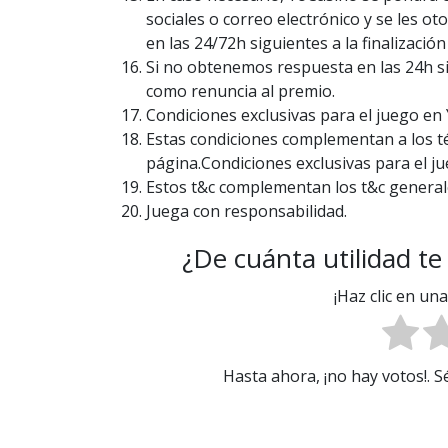
sociales o correo electrónico y se les 
en las 24/72h siguientes a la finalizació
Si no obtenemos respuesta en las 24h sig
como renuncia al premio.
Condiciones exclusivas para el juego en
Estas condiciones complementan a los t
página.Condiciones exclusivas para el j
Estos t&c complementan los t&c general
Juega con responsabilidad.
¿De cuánta utilidad te
¡Haz clic en un
Hasta ahora, ¡no hay votos!. 