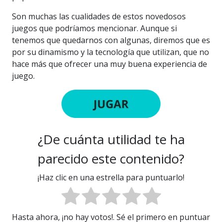
Son muchas las cualidades de estos novedosos
juegos que podríamos mencionar. Aunque si
tenemos que quedarnos con algunas, diremos que es
por su dinamismo y la tecnología que utilizan, que no
hace más que ofrecer una muy buena experiencia de
juego.
¿De cuánta utilidad te ha
parecido este contenido?
¡Haz clic en una estrella para puntuarlo!
Hasta ahora, ¡no hay votos!. Sé el primero en puntuar