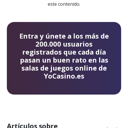
este contenido.
Entra y únete a los más de
200.000 usuarios
registrados que cada día
pasan un buen rato en las
salas de juegos online de
YoCasino.es
Artículos sobre