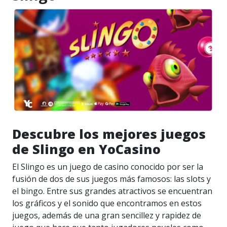
Descubre los mejores juegos
de Slingo en YoCasino
El Slingo es un juego de casino conocido por ser la
fusión de dos de sus juegos más famosos: las slots y
el bingo. Entre sus grandes atractivos se encuentran
los gráficos y el sonido que encontramos en estos
juegos, además de una gran sencillez y rapidez de