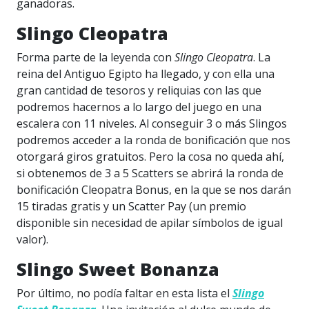
ganadoras.
Slingo Cleopatra
Forma parte de la leyenda con
Slingo Cleopatra
. La
reina del Antiguo Egipto ha llegado, y con ella una
gran cantidad de tesoros y reliquias con las que
podremos hacernos a lo largo del juego en una
escalera con 11 niveles. Al conseguir 3 o más Slingos
podremos acceder a la ronda de bonificación que nos
otorgará giros gratuitos. Pero la cosa no queda ahí,
si obtenemos de 3 a 5 Scatters se abrirá la ronda de
bonificación Cleopatra Bonus, en la que se nos darán
15 tiradas gratis y un Scatter Pay (un premio
disponible sin necesidad de apilar símbolos de igual
valor).
Slingo Sweet Bonanza
Por último, no podía faltar en esta lista el
Slingo