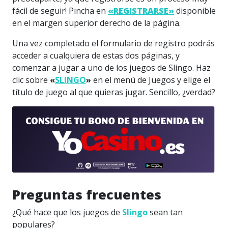
fácil de seguir! Pincha en
«REGISTRARSE»
disponible
en el margen superior derecho de la página.
Una vez completado el formulario de registro podrás
acceder a cualquiera de estas dos páginas, y
comenzar a jugar a uno de los juegos de Slingo. Haz
clic sobre
«
SLINGO
»
en el menú de Juegos y elige el
título de juego al que quieras jugar. Sencillo, ¿verdad?
Preguntas frecuentes
¿Qué hace que los juegos de
Slingo
sean tan
populares?