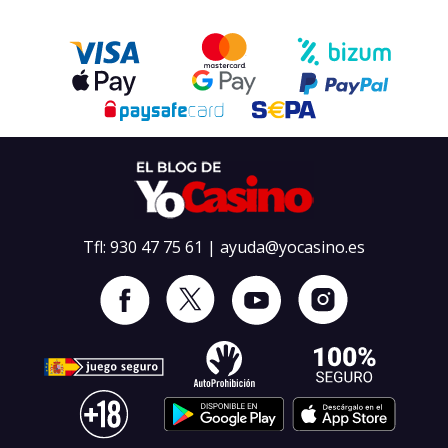
jackpots visibles en un templo iluminado.
Leer artículo
Tfl:
930 47 75 61
|
ayuda@yocasino.es