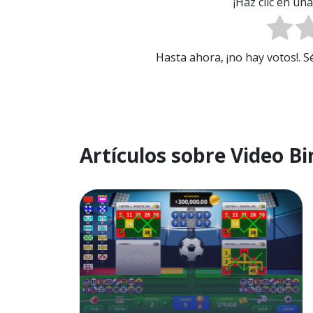
¡Haz clic en un
Hasta ahora, ¡no hay votos!. 
Artículos sobre Video B