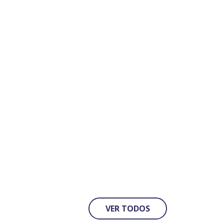
VER TODOS