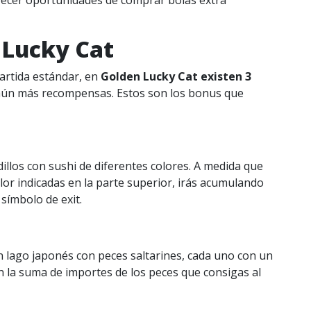
recer oportunidades de comprar bolas extra
 Lucky Cat
partida estándar, en
Golden Lucky Cat existen 3
aún más recompensas. Estos son los bonus que
llos con sushi de diferentes colores. A medida que
or indicadas en la parte superior, irás acumulando
símbolo de exit.
 lago japonés con peces saltarines, cada uno con un
 la suma de importes de los peces que consigas al