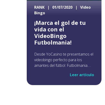
RANK
|
01/07/2020
|
Video
Bingo
¡Marca el gol de tu
vida con el
VideoBingo
Futbolmania!
Desde YoCasino te presentamos el
videobingo perfecto para los
amantes del fútbol: Futbolmania.
¡Una experiencia única que
Leer artículo
combina tu deporte favorito con la
diversión del videobingo!
¡Vivirás
la emoción de los partidos de
fútbol en tu propia pantalla y con
tus propios cartones de bingo! Si el
fútbol no es lo tuyo, no te