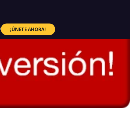
¡ÚNETE AHORA!