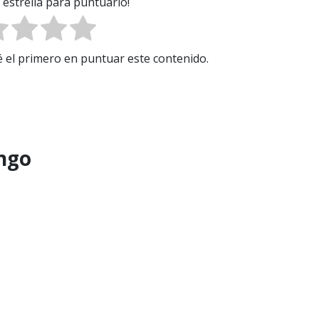
a estrella para puntuarlo!
Sé el primero en puntuar este contenido.
ingo