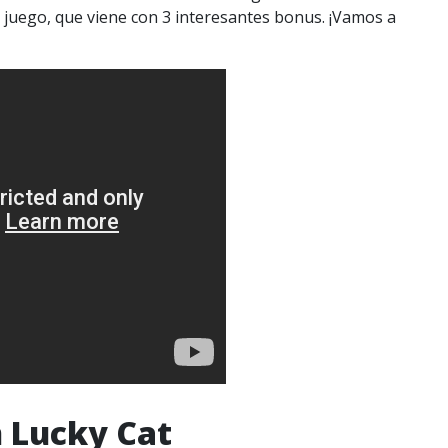
o juego, que viene con 3 interesantes bonus. ¡Vamos a
 Lucky Cat