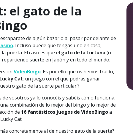
 el gato de la
Bingo
 escaparate de algún bazar o al pasar por delante de
casino
. Incluso puede que tengas uno en casa,
a puerta. El caso es que el
gato de la fortuna
(o
s repartiendo suerte en Japón y en todo el mundo.
versión
VideoBingo
. Es por ello que os hemos traído,
Lucky Cat
: un juego con el que podrás ganar
uestro gato de la suerte particular.?
de vosotros ya lo conocéis y sabéis cómo funciona.
n una combinación de lo mejor del bingo y lo mejor de
ección de
16 fantásticos juegos de VideoBingo
a
 Lucky Cat.
más concretamente al de nuestro gato de la suerte?