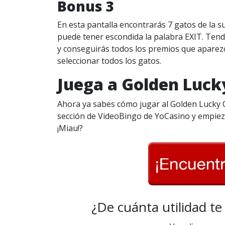
Bonus 3
En esta pantalla encontrarás 7 gatos de la 
puede tener escondida la palabra EXIT. Tendr
y conseguirás todos los premios que aparez
seleccionar todos los gatos.
Juega a Golden Luck
Ahora ya sabes cómo jugar al Golden Lucky Ca
sección de VideoBingo de YoCasino y empieza
¡Miau!?
¿De cuánta utilidad te