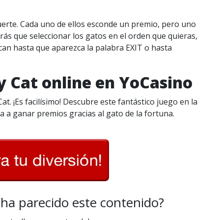
suerte. Cada uno de ellos esconde un premio, pero uno
ás que seleccionar los gatos en el orden que quieras,
can hasta que aparezca la palabra EXIT o hasta
y Cat online en YoCasino
t. ¡Es facilísimo! Descubre este fantástico juego en la
 a ganar premios gracias al gato de la fortuna.
 ha parecido este contenido?