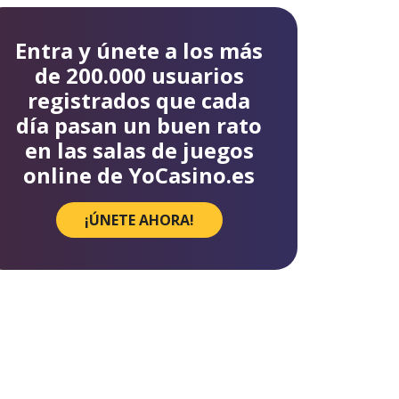
Entra y únete a los más
de 200.000 usuarios
registrados que cada
día pasan un buen rato
en las salas de juegos
online de YoCasino.es
¡ÚNETE AHORA!