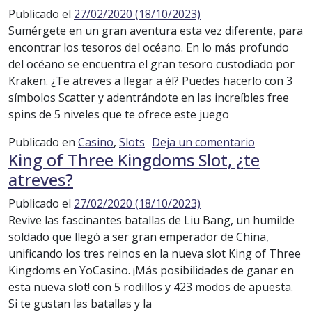
Publicado el
27/02/2020
(18/10/2023)
Sumérgete en un gran aventura esta vez diferente, para
encontrar los tesoros del océano. En lo más profundo
del océano se encuentra el gran tesoro custodiado por
Kraken. ¿Te atreves a llegar a él? Puedes hacerlo con 3
símbolos Scatter y adentrándote en las increíbles free
spins de 5 niveles que te ofrece este juego
en ¡Consig
Publicado en
Casino
,
Slots
Deja un comentario
King of Three Kingdoms Slot, ¿te
atreves?
Publicado el
27/02/2020
(18/10/2023)
Revive las fascinantes batallas de Liu Bang, un humilde
soldado que llegó a ser gran emperador de China,
unificando los tres reinos en la nueva slot King of Three
Kingdoms en YoCasino. ¡Más posibilidades de ganar en
esta nueva slot! con 5 rodillos y 423 modos de apuesta.
Si te gustan las batallas y la