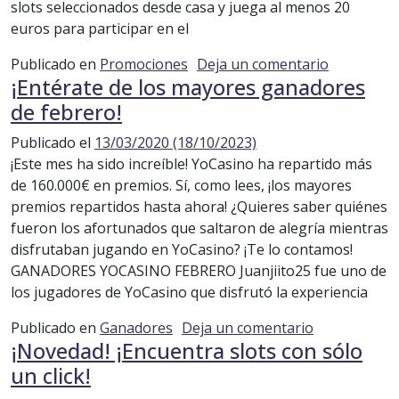
slots seleccionados desde casa y juega al menos 20
euros para participar en el
en ¡2.000€
Publicado en
Promociones
Deja un comentario
¡Entérate de los mayores ganadores
de febrero!
Publicado el
13/03/2020
(18/10/2023)
¡Este mes ha sido increíble! YoCasino ha repartido más
de 160.000€ en premios. Sí, como lees, ¡los mayores
premios repartidos hasta ahora! ¿Quieres saber quiénes
fueron los afortunados que saltaron de alegría mientras
disfrutaban jugando en YoCasino? ¡Te lo contamos!
GANADORES YOCASINO FEBRERO Juanjiito25 fue uno de
los jugadores de YoCasino que disfrutó la experiencia
en ¡Entérate
Publicado en
Ganadores
Deja un comentario
¡Novedad! ¡Encuentra slots con sólo
un click!