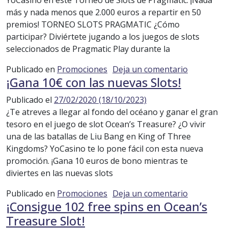
YoCasino en este Torneo de Slots de Pragmatic. ¡Nada
más y nada menos que 2.000 euros a repartir en 50
premios! TORNEO SLOTS PRAGMATIC ¿Cómo
participar? Diviértete jugando a los juegos de slots
seleccionados de Pragmatic Play durante la
en ¡Torneo
Publicado en
Promociones
Deja un comentario
¡Gana 10€ con las nuevas Slots!
Publicado el
27/02/2020
(18/10/2023)
¿Te atreves a llegar al fondo del océano y ganar el gran
tesoro en el juego de slot Ocean’s Treasure? ¿O vivir
una de las batallas de Liu Bang en King of Three
Kingdoms? YoCasino te lo pone fácil con esta nueva
promoción. ¡Gana 10 euros de bono mientras te
diviertes en las nuevas slots
en ¡Gana 1
Publicado en
Promociones
Deja un comentario
¡Consigue 102 free spins en Ocean’s
Treasure Slot!