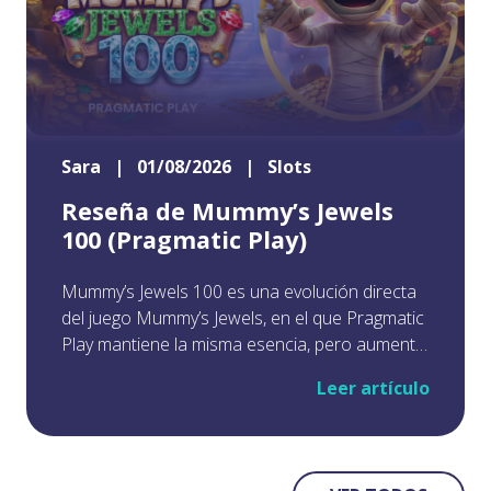
Sara
|
01/08/2026
|
Slots
Reseña de Mummy’s Jewels
100 (Pragmatic Play)
Mummy’s Jewels 100 es una evolución directa
del juego Mummy’s Jewels, en el que Pragmatic
Play mantiene la misma esencia, pero aumenta
considerablemente el potencial de premios y
Leer artículo
mejora las funciones de bonificación. La slot
presenta 5 carretes, 3 filas y 243 formas de
ganar, con una volatilidad muy alta y un premio
máximo de