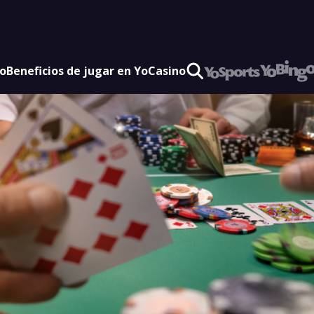
vo
Beneficios de jugar en YoCasino