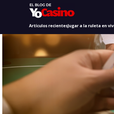
Artículos recientes
Jugar a la ruleta en vi