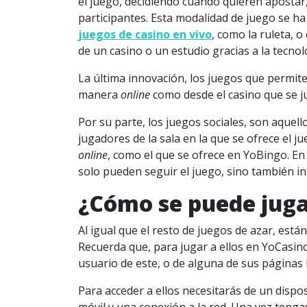
el juego, decidiendo cuándo quieren apostar, 
participantes. Esta modalidad de juego se ha
juegos de casino en vivo
, como la ruleta, o
de un casino o un estudio gracias a la tecno
La última innovación, los juegos que permiten
manera
online
como desde el casino que se 
Por su parte, los juegos sociales, son aquell
jugadores de la sala en la que se ofrece el j
online
, como el que se ofrece en YoBingo. En
solo pueden seguir el juego, sino también in
¿Cómo se puede jugar
Al igual que el resto de juegos de azar, está
Recuerda que, para jugar a ellos en YoCasin
usuario de este, o de alguna de sus página
Para acceder a ellos necesitarás de un disp