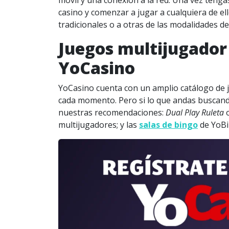
móvil y una conexión a la red. Una vez tenga
casino y comenzar a jugar a cualquiera de el
tradicionales o a otras de las modalidades de
Juegos multijugador 
YoCasino
YoCasino cuenta con un amplio catálogo de j
cada momento. Pero si lo que andas buscando
nuestras recomendaciones:
Dual Play Ruleta
multijugadores; y las
salas de bingo
de YoBi