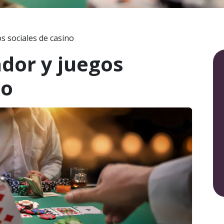
s sociales de casino
dor y juegos
no