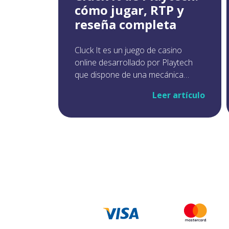
cómo jugar, RTP y
reseña completa
Cluck It es un juego de casino
online desarrollado por Playtech
que dispone de una mecánica
diferente a la de las tragaperras
Leer artículo
tradicionales. Aquí el objetivo es
guiar a una gallina a través de una
serie de saltos para conseguir
multiplicadores cada vez más altos
antes de que aparezca un
obstáculo y finalice la partida.