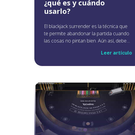
¿qué es y cuándo
usarlo?
El blackjack surrender es la técnica que
te permite abandonar la partida cuando
las cosas no pintan bien. Aún así, debes
aprender cuándo y cómo utilizarla,
Leer artículo
porque no te puedes rendir cuando
quieras. La estrategia de blackjack
surrender tiene reglas específicas. En
esta guía, te explicamos qué es el
blackjack surrender, los tipos de
rendición