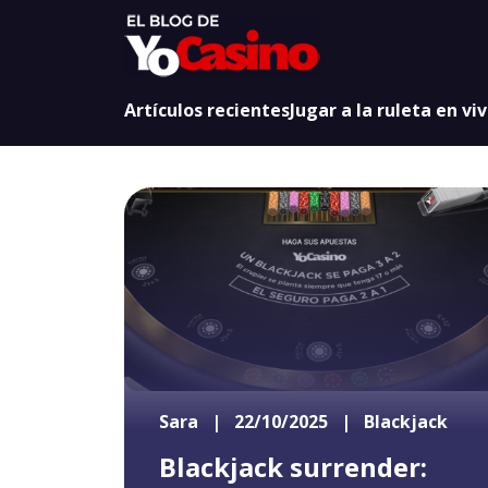
Artículos recientes
Jugar a la ruleta en vi
Sara
|
22/10/2025
|
Blackjack
Blackjack surrender: