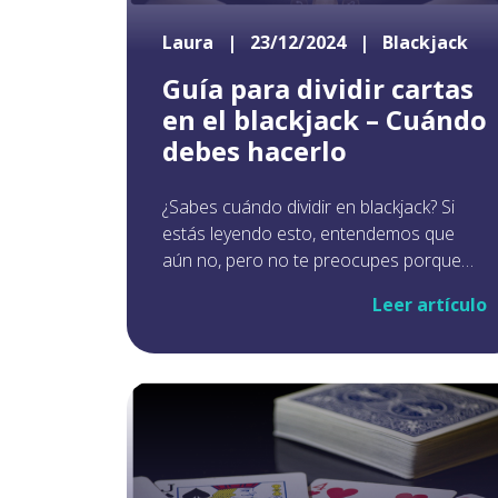
Laura
|
23/12/2024
|
Blackjack
Guía para dividir cartas
en el blackjack – Cuándo
debes hacerlo
¿Sabes cuándo dividir en blackjack? Si
estás leyendo esto, entendemos que
aún no, pero no te preocupes porque
aquí te vamos a desvelar este secreto
Leer artículo
tan bien guardado. Dividir cartas en
blackjack es una de las mejores formas
de mejorar tu estrategia y la habilidad
que te hará pasar de ser un jugador
principiante a