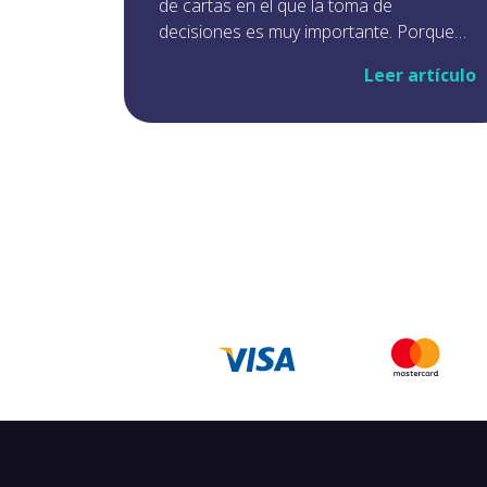
de cartas en el que la toma de
decisiones es muy importante. Porque
aunque el azar es parte de este juego de
Leer artículo
casino, parte de lo que sucede en la
mesa de juego depende del jugador, sus
estrategias y voluntad a lo largo de cada
partida. Existe una
Navegación de entra