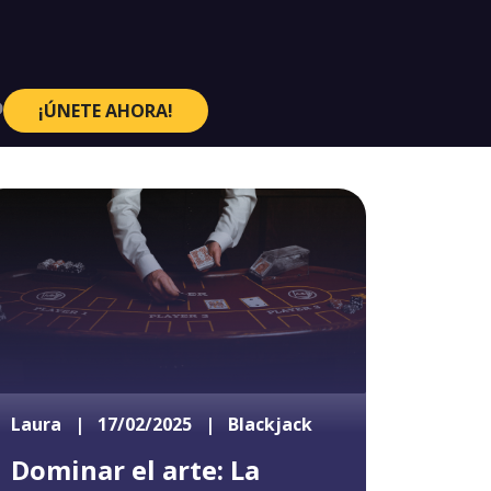
25 ARTÍCULOS
¡ÚNETE AHORA!
Laura
|
17/02/2025
|
Blackjack
Dominar el arte: La