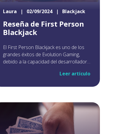
Laura
|
02/09/2024
|
Blackjack
Reseña de First Person
Blackjack
El First Person Blackjack es uno de los
grandes éxitos de Evolution Gaming,
debido a la capacidad del desarrollador
para recrear de forma virtual una mesa
Leer artículo
de blackjack con animación 3D. El
objetivo es que cualquier jugador pueda
acceder a una sala privada con su
propio tapete y enfrentarse a la banca
con un máximo