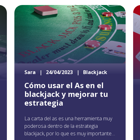
sino dos manos, durante la misma
ronda, si las cartas iniciales que
recibimos son iguales en valor.
Sara
|
24/04/2023
|
Blackjack
Cómo usar el As en el
blackjack y mejorar tu
estrategia
La carta del as es una herramienta muy
poderosa dentro de la estrategia
blackjack, por lo que es muy importante