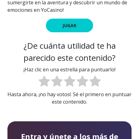
sumergirte en la aventura y descubrir un mundo de
emociones en YoCasino!
¿De cuánta utilidad te ha
parecido este contenido?
¡Haz clic en una estrella para puntuarlo!
Hasta ahora, ¡no hay votos!. Sé el primero en puntuar
este contenido.
Entra y únete a los más de