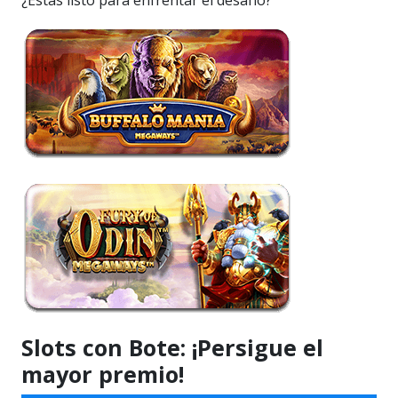
Slots con Bote: ¡Persigue el
mayor premio!