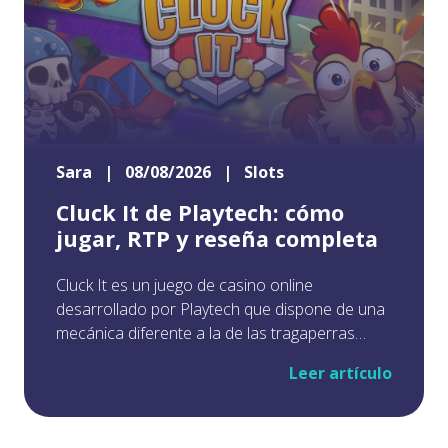
Sara
|
08/08/2026
|
Slots
Cluck It de Playtech: cómo
jugar, RTP y reseña completa
Cluck It es un juego de casino online
desarrollado por Playtech que dispone de una
mecánica diferente a la de las tragaperras
tradicionales. Aquí el objetivo es guiar a una
Leer artículo
gallina a través de una serie de saltos para
conseguir multiplicadores cada vez más altos
antes de que aparezca un obstáculo y finalice