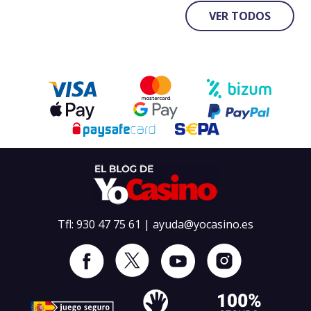
la partida.
VER TODOS
Tfl:
930 47 75 61
|
ayuda@yocasino.es