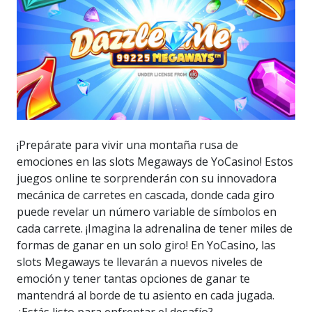
¡Prepárate para vivir una montaña rusa de
emociones en las slots Megaways de YoCasino! Estos
juegos online te sorprenderán con su innovadora
mecánica de carretes en cascada, donde cada giro
puede revelar un número variable de símbolos en
cada carrete. ¡Imagina la adrenalina de tener miles de
formas de ganar en un solo giro! En YoCasino, las
slots Megaways te llevarán a nuevos niveles de
emoción y tener tantas opciones de ganar te
mantendrá al borde de tu asiento en cada jugada.
¿Estás listo para enfrentar el desafío?