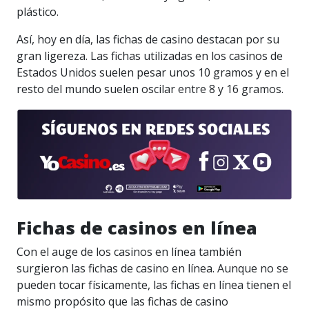
plástico.
Así, hoy en día, las fichas de casino destacan por su
gran ligereza. Las fichas utilizadas en los casinos de
Estados Unidos suelen pesar unos 10 gramos y en el
resto del mundo suelen oscilar entre 8 y 16 gramos.
Fichas de casinos en línea
Con el auge de los casinos en línea también
surgieron las fichas de casino en línea. Aunque no se
pueden tocar físicamente, las fichas en línea tienen el
mismo propósito que las fichas de casino