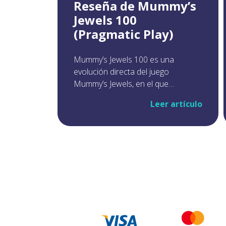
Reseña de Mummy’s
Jewels 100
(Pragmatic Play)
Mummy’s Jewels 100 es una
evolución directa del juego
Mummy’s Jewels, en el que
Pragmatic Play mantiene la misma
Leer artículo
esencia, pero aumenta
considerablemente el potencial de
premios y mejora las funciones de
bonificación. La slot presenta 5
carretes, 3 filas y 243 formas de
ganar, con una volatilidad muy alta y
un premio máximo de