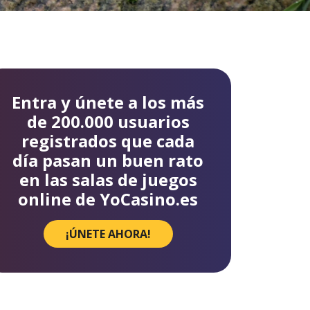
Entra y únete a los más
de 200.000 usuarios
registrados que cada
día pasan un buen rato
en las salas de juegos
online de YoCasino.es
¡ÚNETE AHORA!