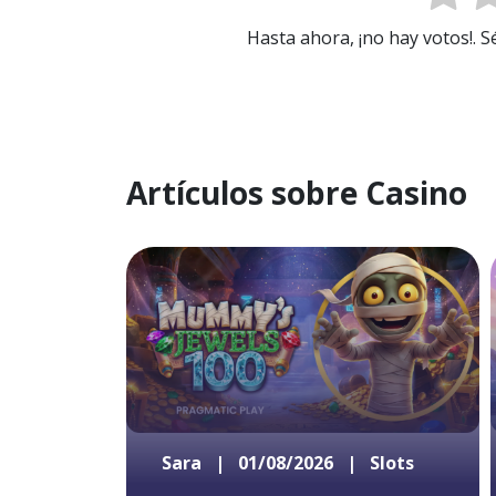
Hasta ahora, ¡no hay votos!. 
Artículos sobre Casino
Sara
|
01/08/2026
|
Slots