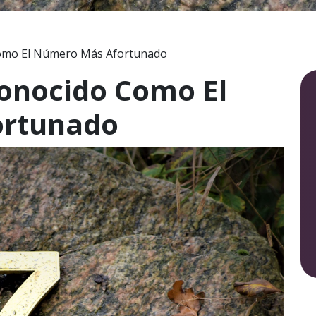
Como El Número Más Afortunado
Conocido Como El
ortunado