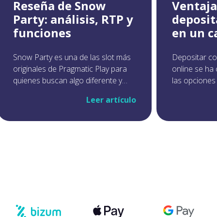
Reseña de Snow
Ventaja
Party: análisis, RTP y
deposit
funciones
en un c
Snow Party es una de las slot más
Depositar co
originales de Pragmatic Play para
online se ha
quienes buscan algo diferente y
las opciones
más allá de las clásicas slots.
muchos juga
Leer artículo
Además, a su particular mecánica
pago es rápid
se suman multiplicadores, respins y
cómodo, ya q
tiradas gratis que la convierten en
directamente
un juego de alta volatilidad con gran
Además, no t
potencial de premio. A
los datos de 
continuación, te contamos cómo
haces un