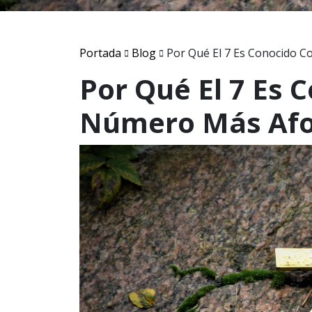
Portada
Blog
Por Qué El 7 Es Conocido 
Por Qué El 7 Es 
Número Más Af