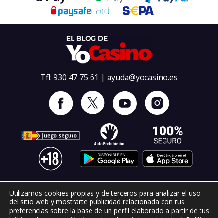
conseguir multiplicadores cada vez más altos
antes de que aparezca un obstáculo y finalice
la partida.
Tfl:
930 47 75 61
|
ayuda@yocasino.es
SOBRE NOSOTROS
TÉRMINOS Y CONDICIONES
Utilizamos cookies propias y de terceros para analizar el uso
POLÍTICA DE PRIVACIDAD
JUEGO AUTORIZADO
del sitio web y mostrarte publicidad relacionada con tus
JUEGO SEGURO
CONTACTO
preferencias sobre la base de un perfil elaborado a partir de tus