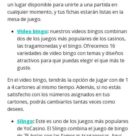
un lugar disponible para unirte a una partida en
cualquier momento, y tus fichas estarán listas en la
mesa de juego.
Video bingo
:
nuestros videos bingos combinan
dos de los juegos más populares de los casinos,
las tragamonedas y el bingo. Ofrecemos 16
variedades de video bingo con temas y diseños
atractivos para que puedas elegir el que más te
guste.
En el video bingo, tendrás la opción de jugar con de 1
a 4 cartones al mismo tiempo. Además, si no estás
satisfecho con los números asignados en tus
cartones, podrás cambiarlos tantas veces como
desees.
Slingo
:
Este es uno de los juegos más populares
de YoCasino. El Slingo combina el juego de bingo
de 75 bolas con las famosas tragaperras. Aquí