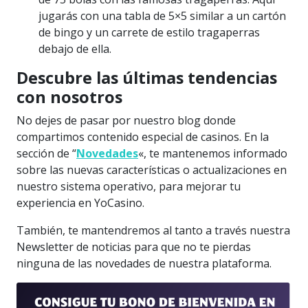
jugarás con una tabla de 5×5 similar a un cartón
de bingo y un carrete de estilo tragaperras
debajo de ella.
Descubre las últimas tendencias
con nosotros
No dejes de pasar por nuestro blog donde
compartimos contenido especial de casinos. En la
sección de “
Novedades
«, te mantenemos informado
sobre las nuevas características o actualizaciones en
nuestro sistema operativo, para mejorar tu
experiencia en YoCasino.
También, te mantendremos al tanto a través nuestra
Newsletter de noticias para que no te pierdas
ninguna de las novedades de nuestra plataforma.