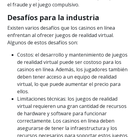
el fraude y el juego compulsivo.
Desafíos para la industria
Existen varios desafíos que los casinos en línea
enfrentan al ofrecer juegos de realidad virtual.
Algunos de estos desafíos son:
Costos: el desarrollo y mantenimiento de juegos
de realidad virtual puede ser costoso para los
casinos en línea. Además, los jugadores también
deben tener acceso a un equipo de realidad
virtual, lo que puede aumentar el precio para
ellos.
Limitaciones técnicas: los juegos de realidad
virtual requieren una gran cantidad de recursos
de hardware y software para funcionar
correctamente. Los casinos en línea deben
asegurarse de tener la infraestructura y los
recursos necesarios para soportar estos juegos.