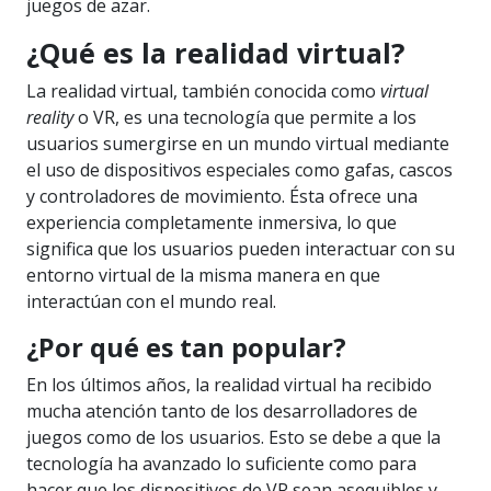
juegos de azar.
¿Qué es la realidad virtual?
La realidad virtual, también conocida como
virtual
reality
o VR, es una tecnología que permite a los
usuarios sumergirse en un mundo virtual mediante
el uso de dispositivos especiales como gafas, cascos
y controladores de movimiento. Ésta ofrece una
experiencia completamente inmersiva, lo que
significa que los usuarios pueden interactuar con su
entorno virtual de la misma manera en que
interactúan con el mundo real.
¿Por qué es tan popular?
En los últimos años, la realidad virtual ha recibido
mucha atención tanto de los desarrolladores de
juegos como de los usuarios. Esto se debe a que la
tecnología ha avanzado lo suficiente como para
hacer que los dispositivos de VR sean asequibles y