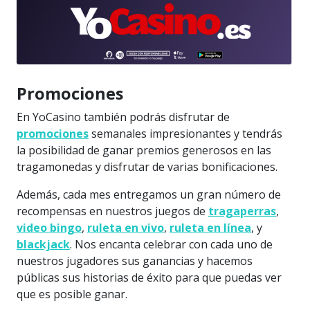
Promociones
En YoCasino también podrás disfrutar de
promociones
semanales impresionantes y tendrás
la posibilidad de ganar premios generosos en las
tragamonedas y disfrutar de varias bonificaciones.
Además, cada mes entregamos un gran número de
recompensas en nuestros juegos de
tragaperras
,
video bingo
,
ruleta en vivo
,
ruleta en línea
, y
blackjack
. Nos encanta celebrar con cada uno de
nuestros jugadores sus ganancias y hacemos
públicas sus historias de éxito para que puedas ver
que es posible ganar.