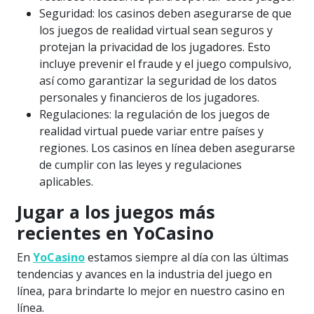
Seguridad: los casinos deben asegurarse de que
los juegos de realidad virtual sean seguros y
protejan la privacidad de los jugadores. Esto
incluye prevenir el fraude y el juego compulsivo,
así como garantizar la seguridad de los datos
personales y financieros de los jugadores.
Regulaciones: la regulación de los juegos de
realidad virtual puede variar entre países y
regiones. Los casinos en línea deben asegurarse
de cumplir con las leyes y regulaciones
aplicables.
Jugar a los juegos más
recientes en YoCasino
En
YoCasino
estamos siempre al día con las últimas
tendencias y avances en la industria del juego en
línea, para brindarte lo mejor en nuestro casino en
línea.