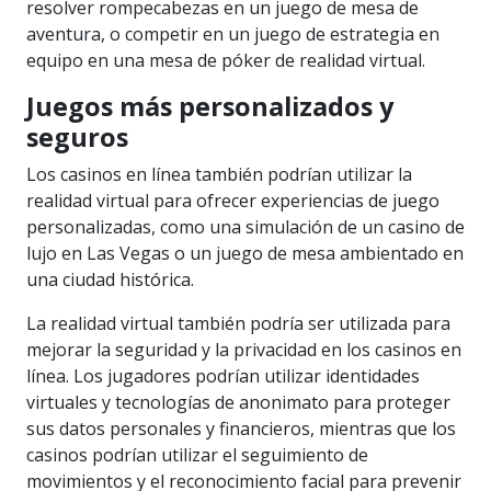
resolver rompecabezas en un juego de mesa de
aventura, o competir en un juego de estrategia en
equipo en una mesa de póker de realidad virtual.
Juegos más personalizados y
seguros
Los casinos en línea también podrían utilizar la
realidad virtual para ofrecer experiencias de juego
personalizadas, como una simulación de un casino de
lujo en Las Vegas o un juego de mesa ambientado en
una ciudad histórica.
La realidad virtual también podría ser utilizada para
mejorar la seguridad y la privacidad en los casinos en
línea. Los jugadores podrían utilizar identidades
virtuales y tecnologías de anonimato para proteger
sus datos personales y financieros, mientras que los
casinos podrían utilizar el seguimiento de
movimientos y el reconocimiento facial para prevenir