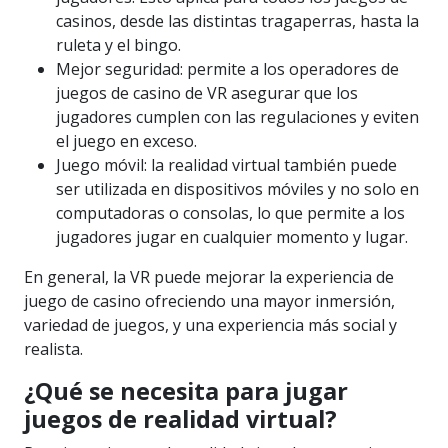
casinos, desde las distintas tragaperras, hasta la
ruleta y el bingo.
Mejor seguridad: permite a los operadores de
juegos de casino de VR asegurar que los
jugadores cumplen con las regulaciones y eviten
el juego en exceso.
Juego móvil: la realidad virtual también puede
ser utilizada en dispositivos móviles y no solo en
computadoras o consolas, lo que permite a los
jugadores jugar en cualquier momento y lugar.
En general, la VR puede mejorar la experiencia de
juego de casino ofreciendo una mayor inmersión,
variedad de juegos, y una experiencia más social y
realista.
¿Qué se necesita para jugar
juegos de realidad virtual?