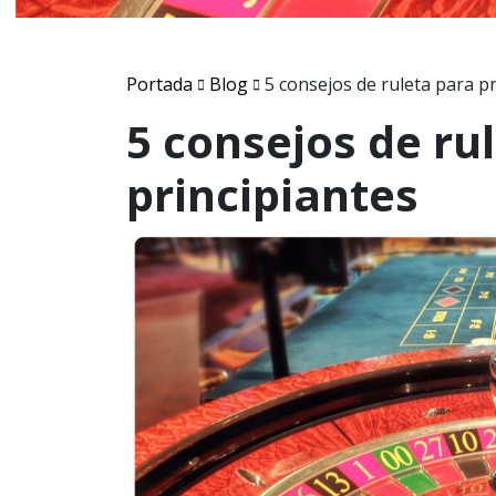
Portada
Blog
5 consejos de ruleta para pr
5 consejos de ru
principiantes