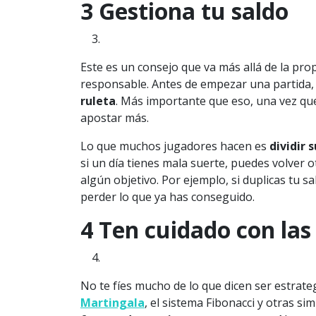
3 Gestiona tu saldo
Este es un consejo que va más allá de la prop
responsable. Antes de empezar una partida,
ruleta
. Más importante que eso, una vez que
apostar más.
Lo que muchos jugadores hacen es
dividir 
si un día tienes mala suerte, puedes volver 
algún objetivo. Por ejemplo, si duplicas tu sa
perder lo que ya has conseguido.
4 Ten cuidado con las
No te fíes mucho de lo que dicen ser estrate
Martingala
, el sistema Fibonacci y otras si