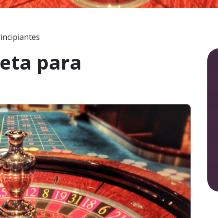
incipiantes
leta para