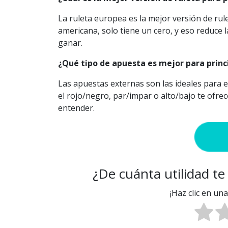
La ruleta europea es la mejor versión de rule
americana, solo tiene un cero, y eso reduce l
ganar.
¿Qué tipo de apuesta es mejor para princ
Las apuestas externas son las ideales para 
el rojo/negro, par/impar o alto/bajo te ofre
entender.
¿De cuánta utilidad te
¡Haz clic en un