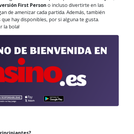
versión First Person
o incluso divertirte en las
rgan de amenizar cada partida. Además, también
que hay disponibles, por si alguna te gusta.
 la bola!
principiantes?