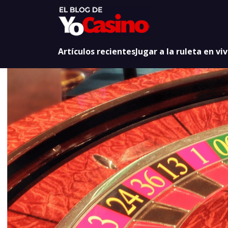
Artículos recientes
Jugar a la ruleta en vi