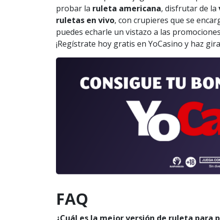
probar la
ruleta americana
, disfrutar de la
ruletas en vivo
, con crupieres que se enca
puedes echarle un vistazo a las promociones 
¡Regístrate hoy gratis en YoCasino y haz girar
FAQ
¿Cuál es la mejor versión de ruleta para 