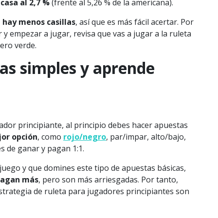
 casa al 2,7 %
(frente al 5,26 % de la americana).
a hay menos casillas
, así que es más fácil acertar. Por
 y empezar a jugar, revisa que vas a jugar a la ruleta
cero verde.
as simples y aprende
ador principiante, al principio debes hacer apuestas
jor opción
, como
rojo/negro
, par/impar, alto/bajo,
s de ganar y pagan 1:1.
 juego y que domines este tipo de apuestas básicas,
 pagan más
, pero son más arriesgadas. Por tanto,
trategia de ruleta para jugadores principiantes son