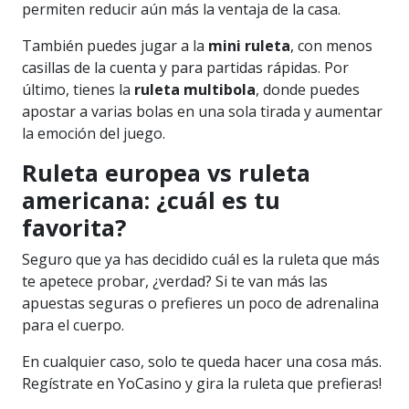
permiten reducir aún más la ventaja de la casa.
También puedes jugar a la
mini ruleta
, con menos
casillas de la cuenta y para partidas rápidas. Por
último, tienes la
ruleta multibola
, donde puedes
apostar a varias bolas en una sola tirada y aumentar
la emoción del juego.
Ruleta europea vs ruleta
americana: ¿cuál es tu
favorita?
Seguro que ya has decidido cuál es la ruleta que más
te apetece probar, ¿verdad? Si te van más las
apuestas seguras o prefieres un poco de adrenalina
para el cuerpo.
En cualquier caso, solo te queda hacer una cosa más.
Regístrate en YoCasino y gira la ruleta que prefieras!