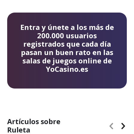
Entra y únete a los más de
200.000 usuarios
registrados que cada día
pasan un buen rato en las
salas de juegos online de
YoCasino.es
Artículos sobre
Ruleta