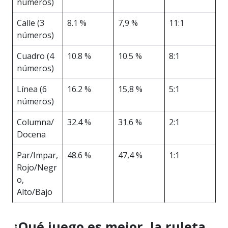
números)
Calle (3
8.1 %
7,9 %
11:1
números)
Cuadro (4
10.8 %
10.5 %
8:1
números)
Línea (6
16.2 %
15,8 %
5:1
números)
Columna/
32.4 %
31.6 %
2:1
Docena
Par/Impar,
48.6 %
47,4 %
1:1
Rojo/Negr
o,
Alto/Bajo
¿Qué juego es mejor, la ruleta