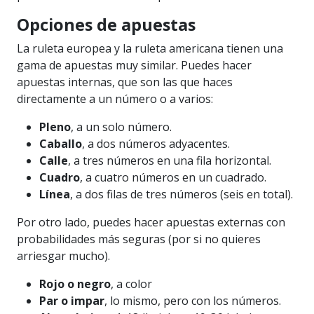
Opciones de apuestas
La ruleta europea y la ruleta americana tienen una
gama de apuestas muy similar. Puedes hacer
apuestas internas, que son las que haces
directamente a un número o a varios:
Pleno
, a un solo número.
Caballo
, a dos números adyacentes.
Calle
, a tres números en una fila horizontal.
Cuadro
, a cuatro números en un cuadrado.
Línea
, a dos filas de tres números (seis en total).
Por otro lado, puedes hacer apuestas externas con
probabilidades más seguras (por si no quieres
arriesgar mucho).
Rojo o negro
, a color
Par o impar
, lo mismo, pero con los números.