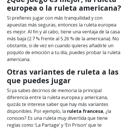
europea o la ruleta americana?
Si prefieres jugar con más tranquilidad y con
apuestas más seguras, entonces la ruleta europea
es mejor. Al fin y al cabo, tiene una ventaja de la casa
más baja (2.7 % frente al 5.26 % de la americana). No
obstante, si de vez en cuando quieres añadirle un
poquito de emoción a tu día, puedes probar la ruleta
americana.
Otras variantes de ruleta a las
que puedes jugar
Si ya sabes decirnos de memoria la principal
diferencia entre la ruleta europea y americana,
quizás te interese saber que hay más variantes
disponibles. Por ejemplo, la
ruleta francesa
, ¿la
conoces? Es una ruleta muy divertida que tiene
reglas como ‘La Partage’ y ‘En Prison’ que te