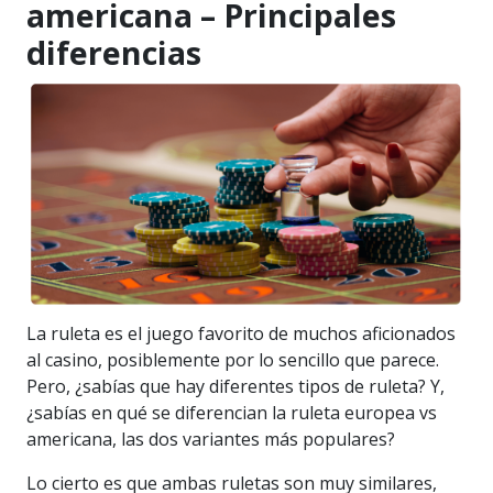
americana – Principales
diferencias
La ruleta es el juego favorito de muchos aficionados
al casino, posiblemente por lo sencillo que parece.
Pero, ¿sabías que hay diferentes tipos de ruleta? Y,
¿sabías en qué se diferencian la ruleta europea vs
americana, las dos variantes más populares?
Lo cierto es que ambas ruletas son muy similares,