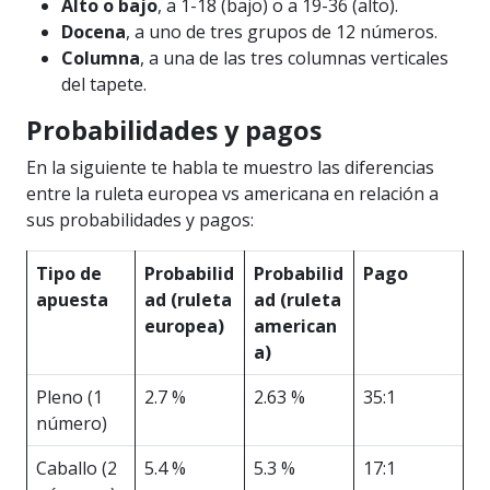
Alto o bajo
, a 1-18 (bajo) o a 19-36 (alto).
Docena
, a uno de tres grupos de 12 números.
Columna
, a una de las tres columnas verticales
del tapete.
Probabilidades y pagos
En la siguiente te habla te muestro las diferencias
entre la ruleta europea vs americana en relación a
sus probabilidades y pagos:
Tipo de
Probabilid
Probabilid
Pago
apuesta
ad (ruleta
ad (ruleta
europea)
american
a)
Pleno (1
2.7 %
2.63 %
35:1
número)
Caballo (2
5.4 %
5.3 %
17:1