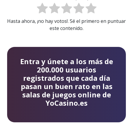
Hasta ahora, ¡no hay votos!. Sé el primero en puntuar
este contenido.
Entra y únete a los más de
200.000 usuarios
registrados que cada día
pasan un buen rato en las
salas de juegos online de
YoCasino.es