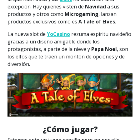
excepción. Hay quienes visten de
Navidad
a sus
productos y otros como
Microgaming
, lanzan
productos exclusivos como es
A Tale of Elves
.
La nueva slot de
YoCasino
rezuma espíritu navideño
gracias a un diseño amigable donde los
protagonistas, a parte de la nieve y
Papa Noel
, son
los elfos que te traen un montón de opciones y de
diversión.
¿Cómo jugar?
Estamos ante un juego sencillo pero no por ello