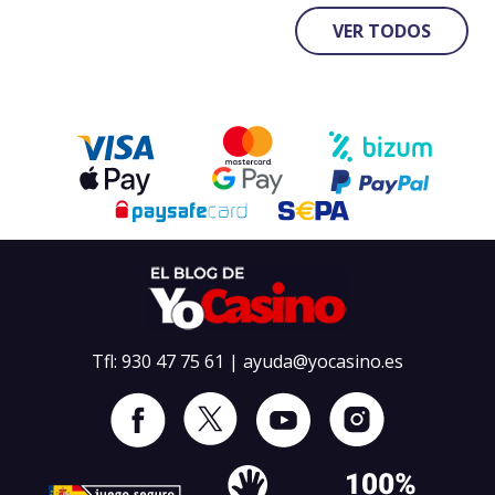
100 (Pragmatic Play)
VER TODOS
Mummy’s Jewels 100 es una evolución directa
del juego Mummy’s Jewels, en el que Pragmatic
Play mantiene la misma esencia, pero aumenta
considerablemente el potencial de premios y
Leer artículo
mejora las funciones de bonificación. La slot
presenta 5 carretes, 3 filas y 243 formas de
ganar, con una volatilidad muy alta y un premio
máximo de
Tfl:
930 47 75 61
|
ayuda@yocasino.es