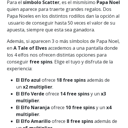
Para el
símbolo Scatter
, es el mismísimo
Papa Noel
quien aparece para traerte grandes regalos. Dos
Papa Noeles en los distintos rodillos dan la opción al
usuario de conseguir hasta 50 veces el valor de su
apuesta, siempre que esta sea ganadora.
Además, si aparecen 3 o más símbolos de Papa Noel,
en
A Tale of Elves
accedemos a una pantalla donde
los 4 elfos nos ofrecen distintas opciones para
conseguir
free spins
. Elige el tuyo y disfruta de la
experiencia:
El Elfo azul
ofrece
18 free spins
además de
un
x2 multiplier
.
El Elfo Verde
ofrece
14 free spins
y un
x3
multiplier
.
El Elfo Naranja
ofrece
10 free spins
y un
x4
multiplier
.
El Elfo Amarillo
ofrece
8 free spins
además de
un
x5 multiplier
.