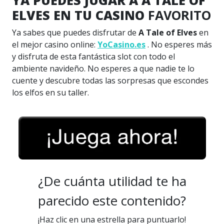
ELVES EN TU CASINO
FAVORITO
Ya sabes que puedes disfrutar de
A Tale of Elves
en
el mejor casino online:
YoCasino.es
. No esperes más
y disfruta de esta fantástica slot con todo el
ambiente navideño. No esperes a que nadie te lo
cuente y descubre todas las sorpresas que escondes
los elfos en su taller.
¿De cuánta utilidad te ha
parecido este contenido?
¡Haz clic en una estrella para puntuarlo!