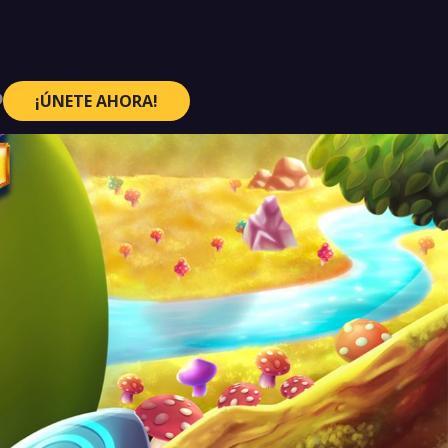
¡ÚNETE AHORA!