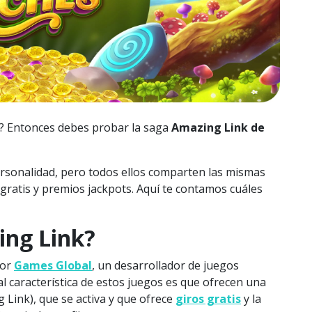
n? Entonces debes probar la saga
Amazing Link de
ersonalidad, pero todos ellos comparten las mismas
gratis y premios jackpots. Aquí te contamos cuáles
ing Link?
por
Games Global
, un desarrollador de juegos
al característica de estos juegos es que ofrecen una
Link), que se activa y que ofrece
giros gratis
y la