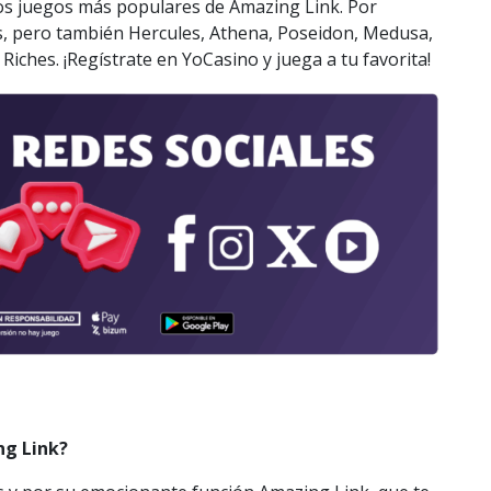
s juegos más populares de Amazing Link. Por
, pero también Hercules, Athena, Poseidon, Medusa,
Riches. ¡Regístrate en YoCasino y juega a tu favorita!
ng Link?