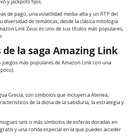
o y jackpots fijos.
eas de pago, una volatilidad media-alta y un RTP del
 diversidad de temáticas, desde la clásica mitología
Amazon Link Zeus es uno de sus títulos más populares,
r.
 de la saga Amazing Link
os juegos más populares de Amazon Link con una
 poco).
gua Grecia, con símbolos que incluyen a Atenea,
cterísticos de la diosa de la sabiduría, la estrategia y
onsigues seis o más símbolos de esferas doradas en
s gratis y una ronda especial en la que puedes acceder