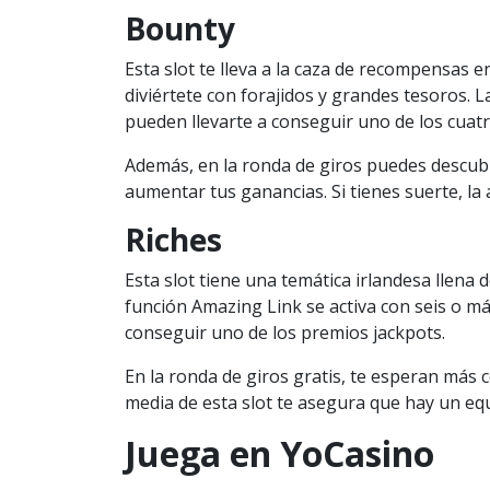
Bounty
Esta slot te lleva a la caza de recompensas 
diviértete con forajidos y grandes tesoros. 
pueden llevarte a conseguir uno de los cuatro
Además, en la ronda de giros puedes descubr
aumentar tus ganancias. Si tienes suerte, la
Riches
Esta slot tiene una temática irlandesa llena d
función Amazing Link se activa con seis o má
conseguir uno de los premios jackpots.
En la ronda de giros gratis, te esperan más 
media de esta slot te asegura que hay un eq
Juega en YoCasino