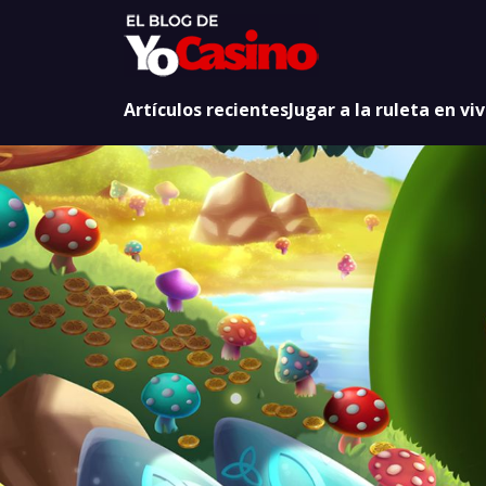
Artículos recientes
Jugar a la ruleta en vi