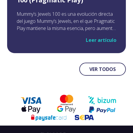
Mummy’s Jewels 100 es una evolución directa
del juego Mummy’s Jewels, en el que Pragmatic
Play mantiene la misma esencia, pero aumenta
considerablemente el potencial de premios y
Leer artículo
mejora las funciones de bonificación. La slot
presenta 5 carretes, 3 filas y 243 formas de
ganar, con una volatilidad muy alta y un premio
máximo de
VER TODOS