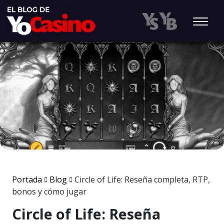
Portada
Blog
Circle of Life: Reseña completa, RTP,
bonos y cómo jugar
Circle of Life: Reseña