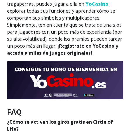
tragaperras, puedes jugar a ella en
YoCasino
,
explorar todas sus funciones y aprender cómo se
comportan sus símbolos y multiplicadores.
Simplemente, ten en cuenta que se trata de una slot
para jugadores con un poco más de experiencia (por
su alta volatilidad), donde los premios pueden tardar
un poco más en llegar.
¡Regístrate en YoCasino y
accede a miles de juegos originales!
FAQ
¿Cómo se activan los giros gratis en Circle of
Life?