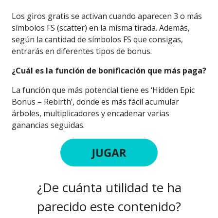
Los giros gratis se activan cuando aparecen 3 o más
símbolos FS (scatter) en la misma tirada. Además,
según la cantidad de símbolos FS que consigas,
entrarás en diferentes tipos de bonus.
¿Cuál es la función de bonificación que más paga?
La función que más potencial tiene es ‘Hidden Epic
Bonus – Rebirth’, donde es más fácil acumular
árboles, multiplicadores y encadenar varias
ganancias seguidas.
¿De cuánta utilidad te ha
parecido este contenido?