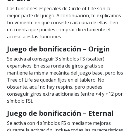
Las funciones especiales de Circle of Life son la
mejor parte del juego. A continuación, te explicamos
brevemente en qué consiste cada una de ellas. Ten
en cuenta que puedes comprar directamente el
acceso a estas funciones.
Juego de bonificación – Origin
Se activa al conseguir 3 símbolos FS (scatter)
expansivos. En esta ronda de giros gratis se
mantiene la misma mecánica del juego base, pero los
Tree of Life se quedan fijos en el tablero. No
obstante, aquí no hay respins, pero puedes
conseguir giros extra adicionales (entre +4 y +12 por
símbolo FS).
Juego de bonificación – Eternal
Se activa con 4 símbolos FS o mediante mejoras
durante la activación. Incluye todas las características