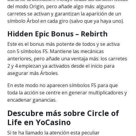
del modo Origin, pero añade algo más: algunos
carretes se activan y garantizan la aparición de un
símbolo Árbol en cada giro (salvo que ya haya uno).
Hidden Epic Bonus – Rebirth
Este es el bonus más potente de todos y se activa
con 5 símbolos FS. Mantiene las mecánicas
anteriores, pero añade una ventaja más: los carretes
2 y 4 empiezan ya activados desde el inicio para
asegurar más Árboles.
En este modo no aparecen símbolos FS para que
toda la acción se centre en generar multiplicadores y
encadenar ganancias.
Descubre más sobre Circle of
Life en YoCasino
Si te ha llamado la atención esta peculiar