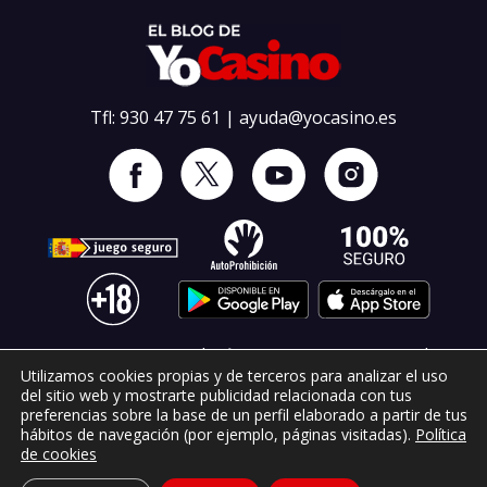
la partida.
Tfl:
930 47 75 61
|
ayuda@yocasino.es
SOBRE NOSOTROS
TÉRMINOS Y CONDICIONES
Utilizamos cookies propias y de terceros para analizar el uso
POLÍTICA DE PRIVACIDAD
JUEGO AUTORIZADO
del sitio web y mostrarte publicidad relacionada con tus
JUEGO SEGURO
CONTACTO
preferencias sobre la base de un perfil elaborado a partir de tus
hábitos de navegación (por ejemplo, páginas visitadas).
Política
Copyright © 2025 YoCasino
de cookies
Operado por Rank Digital Ceuta S.A.U., autorizada y regulada