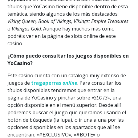
títulos que YoCasino tiene disponible dentro de esta
temática, siendo algunos de los más destacados:
Viking Queen, Book of Vikings, Vikings: Empire Treasures
o
Vikingos Gold
. Aunque hay muchos más como
podréis ver en la página de slots online de este
casino.
¿Cómo puedo consultar los juegos disponibles en
YoCasino?
Este casino cuenta con un catálogo muy extenso de
juegos de
tragaperras
online
. Para consultar los
títulos disponibles tendremos que entrar en la
página de YoCasino y pinchar sobre «
SLOTS
», una
opción disponible en el menú superior. Desde allí
podremos buscar el juego que queramos usando el
botón de búsqueda (la lupa), o ir una a una por las
opciones disponibles en los apartados que allí se
encuentran: «#EXCLUSIVO», «#BOTE» o