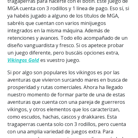
tragaperras para hacerte con el botín. Este juego de
MGA cuenta con 3 rodillos y 1 línea de pago. Eso sí, si
ya habéis jugado a alguno de los títulos de MGA,
sabréis que cuentan con varios minijuegos
integrados en la misma máquina. Además de
retenciones y avances. Todo ello acompañado de un
diseño vanguardista y fresco. Si os apetece probar
un juego diferente, pero buscáis opciones extra,
Vikingos Gold
es vuestro juego.
Si por algo son populares los vikingos es por las
aventuras que vivieron surcando mares en busca de
prosperidad y rutas comerciales. Ahora ha llegado
nuestro momento de formar parte de una de estas
aventuras que cuenta con una pareja de guerreros
vikingos, y otros elementos que los caracterizan,
como escudos, hachas, cascos y drakkares. Esta
tragaperras cuenta solo con 3 rodillos, pero cuenta
con una amplia variedad de juegos extra. Para