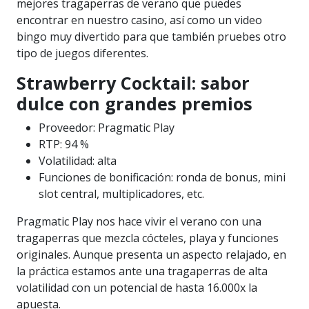
mejores tragaperras de verano que puedes
encontrar en nuestro casino, así como un video
bingo muy divertido para que también pruebes otro
tipo de juegos diferentes.
Strawberry Cocktail: sabor
dulce con grandes premios
Proveedor: Pragmatic Play
RTP: 94 %
Volatilidad: alta
Funciones de bonificación: ronda de bonus, mini
slot central, multiplicadores, etc.
Pragmatic Play nos hace vivir el verano con una
tragaperras que mezcla cócteles, playa y funciones
originales. Aunque presenta un aspecto relajado, en
la práctica estamos ante una tragaperras de alta
volatilidad con un potencial de hasta 16.000x la
apuesta.