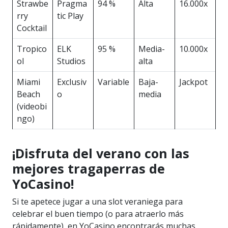
Strawbe
Pragma
94 %
Alta
16.000x
rry
tic Play
Cocktail
Tropico
ELK
95 %
Media-
10.000x
ol
Studios
alta
Miami
Exclusiv
Variable
Baja-
Jackpot
Beach
o
media
(videobi
ngo)
¡Disfruta del verano con las
mejores tragaperras de
YoCasino!
Si te apetece jugar a una slot veraniega para
celebrar el buen tiempo (o para atraerlo más
rápidamente), en YoCasino encontrarás muchas