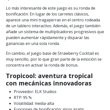
Lo más interesante de este juego es su ronda de
bonificación. En lugar de los carretes clásicos,
aparece una mini tragaperras en el centro rodeada
de un tablero interactivo. Además, el juego también
añade un sistema de multiplicadores progresivos que
pueden aumentar rápidamente y disparar las
ganancias en una sola ronda.
En cambio, el juego base de Strawberry Cocktail es
muy sencillo, por lo que gran parte de la emoción se
concentra en activar la ronda de bonus.
Tropicool: aventura tropical
con mecánicas innovadoras
Proveedor: ELK Studios
RTP: 95 %
Volatilidad: media-alta
Funciones de bonificación: giros gratis,