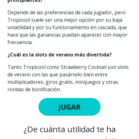
Depende de las preferencias de cada jugador, pero
Tropicool suele ser una mejor opción por su baja
volatilidad y por su funcionamiento en cascada, que
hace que las ganancias puedan aparecer con mayor
frecuencia.
¿Cuál es la slots de verano más divertida?
Tanto Tropicool como Strawberry Cocktail son slots
de verano con las que pasárselo bien entre
multiplicadores, giros gratis, minijuegos y otras
rondas de bonificación.
¿De cuánta utilidad te ha