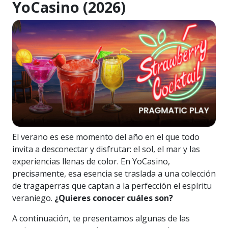
YoCasino (2026)
El verano es ese momento del año en el que todo
invita a desconectar y disfrutar: el sol, el mar y las
experiencias llenas de color. En YoCasino,
precisamente, esa esencia se traslada a una colección
de tragaperras que captan a la perfección el espíritu
veraniego.
¿Quieres conocer cuáles son?
A continuación, te presentamos algunas de las