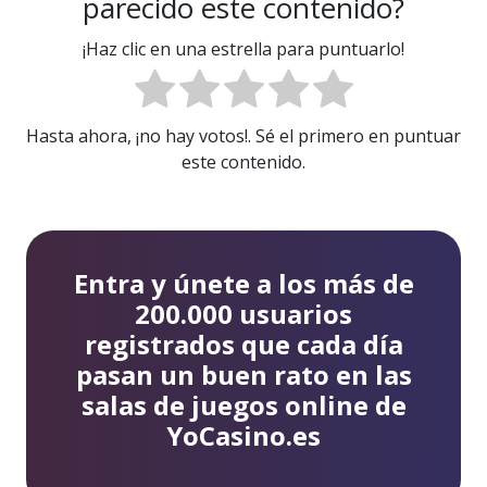
parecido este contenido?
¡Haz clic en una estrella para puntuarlo!
Hasta ahora, ¡no hay votos!. Sé el primero en puntuar
este contenido.
Entra y únete a los más de
200.000 usuarios
registrados que cada día
pasan un buen rato en las
salas de juegos online de
YoCasino.es