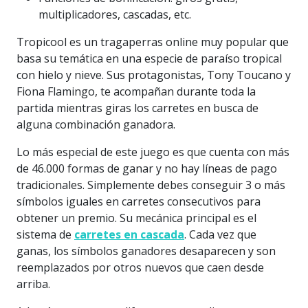
multiplicadores, cascadas, etc.
Tropicool es un tragaperras online muy popular que
basa su temática en una especie de paraíso tropical
con hielo y nieve. Sus protagonistas, Tony Toucano y
Fiona Flamingo, te acompañan durante toda la
partida mientras giras los carretes en busca de
alguna combinación ganadora.
Lo más especial de este juego es que cuenta con más
de 46.000 formas de ganar y no hay líneas de pago
tradicionales. Simplemente debes conseguir 3 o más
símbolos iguales en carretes consecutivos para
obtener un premio. Su mecánica principal es el
sistema de
carretes en cascada
. Cada vez que
ganas, los símbolos ganadores desaparecen y son
reemplazados por otros nuevos que caen desde
arriba.