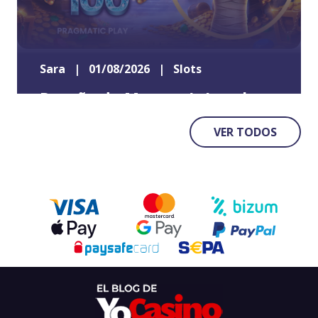
Sara
|
01/08/2026
|
Slots
Reseña de Mummy’s Jewels
100 (Pragmatic Play)
VER TODOS
Mummy’s Jewels 100 es una evolución directa
del juego Mummy’s Jewels, en el que Pragmatic
Play mantiene la misma esencia, pero aumenta
considerablemente el potencial de premios y
Leer artículo
mejora las funciones de bonificación. La slot
presenta 5 carretes, 3 filas y 243 formas de
ganar, con una volatilidad muy alta y un premio
máximo de