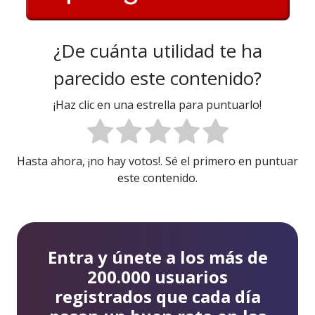
¿De cuánta utilidad te ha
parecido este contenido?
¡Haz clic en una estrella para puntuarlo!
Hasta ahora, ¡no hay votos!. Sé el primero en puntuar
este contenido.
Entra y únete a los más de
200.000 usuarios
registrados que cada día