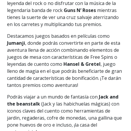
leyenda del rock o no disfrutar con la música de la
legendaria banda de rock
Guns N’ Roses
mientras
tienes la suerte de ver una cruz salvaje aterrizando
en los carretes y multiplicando tus premios.
Destacamos juegos basados en películas como
Jumanji
, donde podrás convertirte en parte de esta
aventura llena de acción combinando elementos de
juegos de mesa con características de Free Spins o
leyendas de cuento como
Hansel & Gretel
, juego
lleno de magia en el que podrás beneficiarte de gran
cantidad de características de bonificación. ¡Te darán
tantos premios como aventuras!
Podrás viajar a un mundo de fantasía con
Jack and
the beanstalk
(Jack y las habichuelas mágicas) con
iconos claves del cuento como herramientas de
jardin, regaderas, cofre de monedas, una gallina que
pone huevos de oro e incluso, ¡la casa del