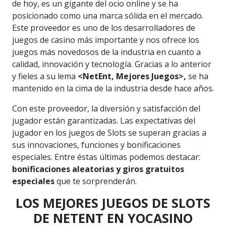
de hoy, es un gigante del ocio online y se ha
posicionado como una marca sólida en el mercado.
Este proveedor es uno de los desarrolladores de
juegos de casino más importante y nos ofrece los
juegos más novedosos de la industria en cuanto a
calidad, innovación y tecnología. Gracias a lo anterior
y fieles a su lema
<NetEnt, Mejores Juegos>,
se ha
mantenido en la cima de la industria desde hace años.
Con este proveedor, la diversión y satisfacción del
jugador están garantizadas. Las expectativas del
jugador en los juegos de Slots se superan gracias a
sus innovaciones, funciones y bonificaciones
especiales. Entre éstas últimas podemos destacar:
bonificaciones aleatorias y giros gratuitos
especiales
que te sorprenderán.
LOS MEJORES JUEGOS DE SLOTS
DE NETENT EN YOCASINO