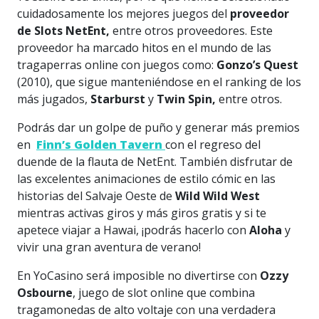
cuidadosamente los mejores juegos del
proveedor
de Slots NetEnt,
entre otros proveedores. Este
proveedor ha marcado hitos en el mundo de las
tragaperras online con juegos como:
Gonzo’s Quest
(2010), que sigue manteniéndose en el ranking de los
más jugados,
Starburst
y
Twin Spin,
entre otros.
Podrás dar un golpe de puño y generar más premios
en
Finn’s Golden Tavern
con el regreso del
duende de la flauta de NetEnt. También disfrutar de
las excelentes animaciones de estilo cómic en las
historias del Salvaje Oeste de
Wild Wild West
mientras activas giros y más giros gratis y si te
apetece viajar a Hawai, ¡podrás hacerlo con
Aloha
y
vivir una gran aventura de verano!
En YoCasino será imposible no divertirse con
Ozzy
Osbourne
, juego de slot online que combina
tragamonedas de alto voltaje con una verdadera