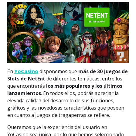
En
YoCasino
disponemos que
más de 30 juegos de
Slots de NetEnt
de diferentes temáticas, entre los
que encontrarás
los más populares y los últimos
lanzamientos
. En todos ellos, podrás apreciar la
elevada calidad del desarrollo de sus funciones,
gráficos y las novedosas características que poseen
en cuanto a juegos de tragaperras se refiere.
Queremos que la experiencia del usuario en
YoCasino sea única, por lo que hemos seleccionado