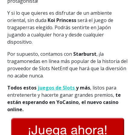
protagonista!
Y si lo que quieres es disfrutar de un ambiente
oriental, sin duda
Koi Princess
será el juego de
tragaperras elegido. Podrás sentirte en Japón
jugando a cualquier hora y desde cualquier
dispositivo.
Por supuesto, contamos con
Starburst
, ¡la
tragamonedas en línea más popular de la historia del
proveedor de Slots NetEnt! que hará que la diversión
no acabe nunca.
Todos estos
juegos de Slots
y más
, listos para
entretenerte y hacerte ganar grandes premios,
te
están esperando en YoCasino, el nuevo casino
online.