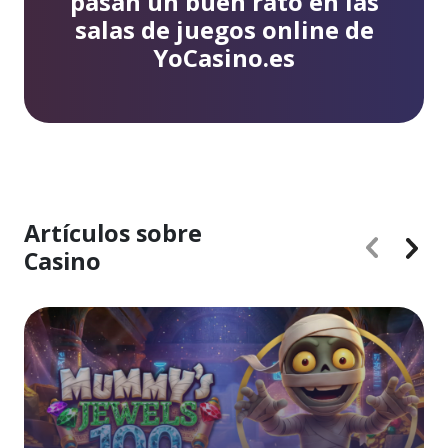
pasan un buen rato en las
salas de juegos online de
YoCasino.es
Artículos sobre
Casino