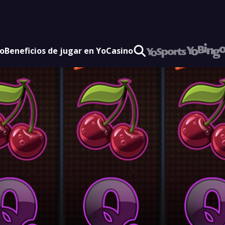
vo
Beneficios de jugar en YoCasino