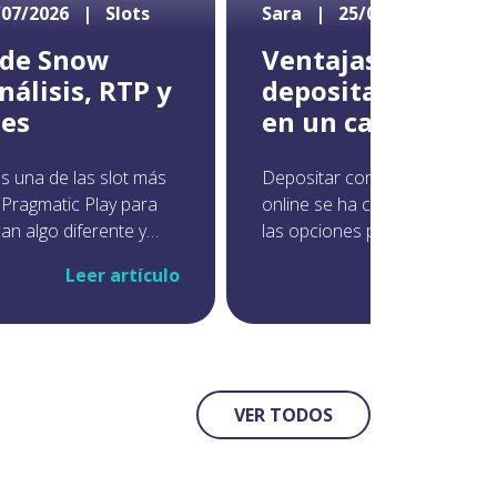
/07/2026
|
Slots
Sara
|
25/07/2026
|
Ca
 de Snow
Ventajas de
nálisis, RTP y
depositar con Bi
nes
en un casino onli
s una de las slot más
Depositar con Bizum en un c
 Pragmatic Play para
online se ha convertido en un
an algo diferente y
las opciones preferidas por
s clásicas slots.
muchos jugadores. Este mét
Leer artículo
Leer ar
 particular mecánica
pago es rápido, fácil de usar 
tiplicadores, respins y
cómodo, ya que se puede real
s que la convierten en
directamente desde el móvil.
lta volatilidad con gran
Además, no tienes que introd
 premio. A
los datos de tu tarjeta cada v
VER TODOS
n, te contamos cómo
haces un