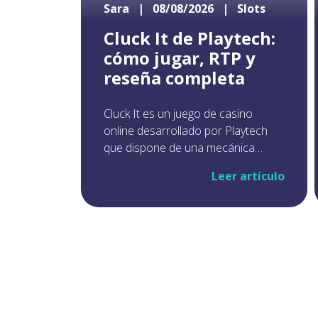
Sara
|
08/08/2026
|
Slots
Cluck It de Playtech:
cómo jugar, RTP y
reseña completa
Cluck It es un juego de casino
online desarrollado por Playtech
que dispone de una mecánica
diferente a la de las tragaperras
Leer artículo
tradicionales. Aquí el objetivo es
guiar a una gallina a través de una
serie de saltos para conseguir
multiplicadores cada vez más altos
antes de que aparezca un
obstáculo y finalice la partida.