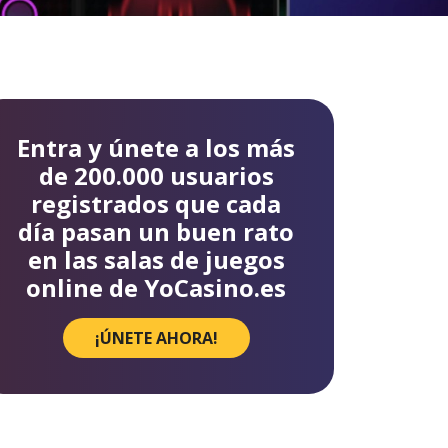
Entra y únete a los más
de 200.000 usuarios
registrados que cada
día pasan un buen rato
en las salas de juegos
online de YoCasino.es
¡ÚNETE AHORA!