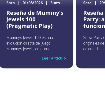
Sara
|
01/08/2026
|
Slots
Sara
|
29
Reseña de Mummy’s
Reseña
Jewels 100
Party: a
(Pragmatic Play)
funcio
Mummy’s Jewels 100 es una
Snow Party e
evolución directa del juego
originales de
Mummy’s Jewels, en el que
quienes busc
Pragmatic Play mantiene la misma
más allá de la
Leer artículo
esencia, pero aumenta
Además, a su
considerablemente el potencial de
se suman mul
premios y mejora las funciones de
tiradas grati
bonificación. La slot presenta 5
un juego de a
carretes, 3 filas y 243 formas de
potencial de
ganar, con una volatilidad muy alta y
continuació
un premio máximo de