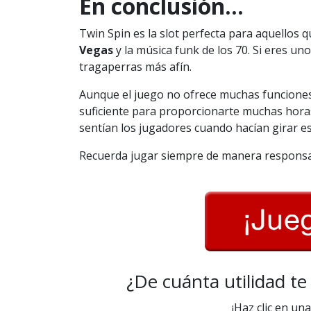
En conclusión…
Twin Spin es la slot perfecta para aquellos qu
Vegas
y la música funk de los 70. Si eres u
tragaperras más afín.
Aunque el juego no ofrece muchas funciones
suficiente para proporcionarte muchas horas 
sentían los jugadores cuando hacían girar es
Recuerda jugar siempre de manera responsa
¿De cuánta utilidad te
¡Haz clic en un