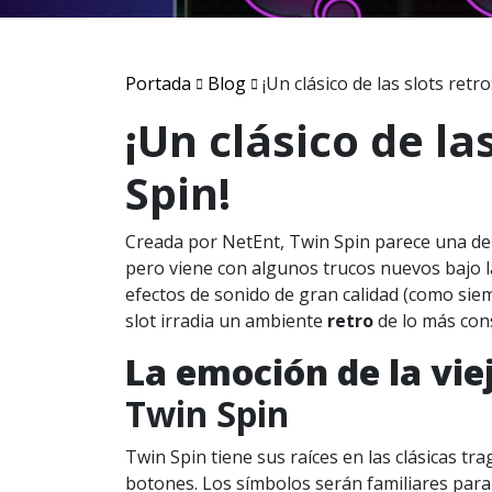
Portada
Blog
¡Un clásico de las slots retro
¡Un clásico de la
Spin!
Creada por NetEnt, Twin Spin parece una de 
pero viene con algunos trucos nuevos bajo 
efectos de sonido de gran calidad (como sie
slot irradia un ambiente
retro
de lo más con
La emoción de la vie
Twin Spin
Twin Spin tiene sus raíces en las clásicas tr
botones. Los símbolos serán familiares para