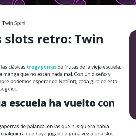
: Twin Spin!
s slots retro: Twin
las clásicas
tragaperras
de frutas de la vieja escuela,
la manga que no están nada mal. Con un diseño y
mpre podemos esperar de NetEnt), cada giro de esta
seguido.
ja escuela ha vuelto
con
agaperras de palanca, en las que ni siquiera había
 cualquiera que haya jugado alguna vez a una slot