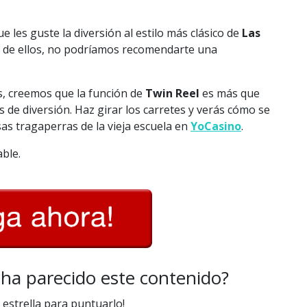
e les guste la diversión al estilo más clásico de
Las
no de ellos, no podríamos recomendarte una
, creemos que la función de
Twin Reel
es más que
de diversión. Haz girar los carretes y verás cómo se
as tragaperras de la vieja escuela en
YoCasino
.
ble.
 ha parecido este contenido?
a estrella para puntuarlo!