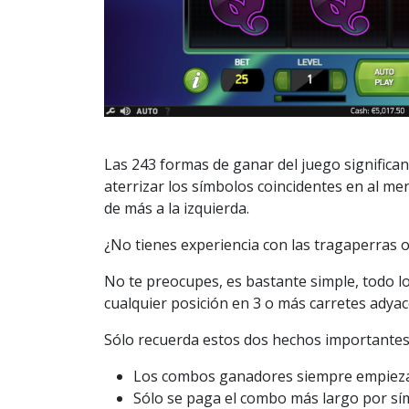
Las 243 formas de ganar del juego significa
aterrizar los símbolos coincidentes en al m
de más a la izquierda.
¿No tienes experiencia con las tragaperras 
No te preocupes, es bastante simple, todo l
cualquier posición en 3 o más carretes adyac
Sólo recuerda estos dos hechos importantes
Los combos ganadores siempre empiezan 
Sólo se paga el combo más largo por sí