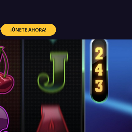
¡ÚNETE AHORA!