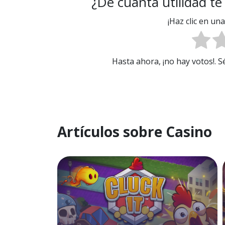
¿De cuánta utilidad te
¡Haz clic en un
Hasta ahora, ¡no hay votos!. 
Artículos sobre Casino