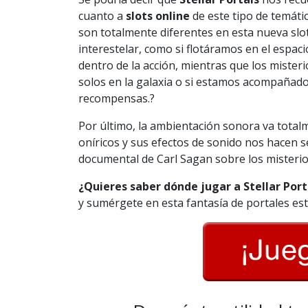
cuanto a
slots
online
de este tipo de temátic
son totalmente diferentes en esta nueva sl
interestelar, como si flotáramos en el espac
dentro de la acción, mientras que los miste
solos en la galaxia o si estamos acompañad
recompensas.?
Por último, la ambientación sonora va totalm
oníricos y sus efectos de sonido nos hacen 
documental de Carl Sagan sobre los misterio
¿Quieres saber dónde jugar a Stellar Port
y sumérgete en esta fantasía de portales es