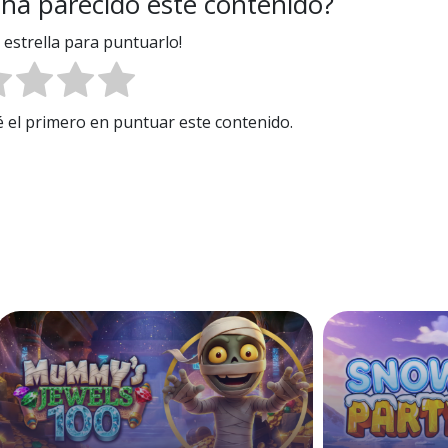
 ha parecido este contenido?
a estrella para puntuarlo!
Sé el primero en puntuar este contenido.