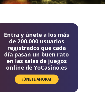
Entra y únete a los más
de 200.000 usuarios
registrados que cada
día pasan un buen rato
en las salas de juegos
online de YoCasino.es
¡ÚNETE AHORA!