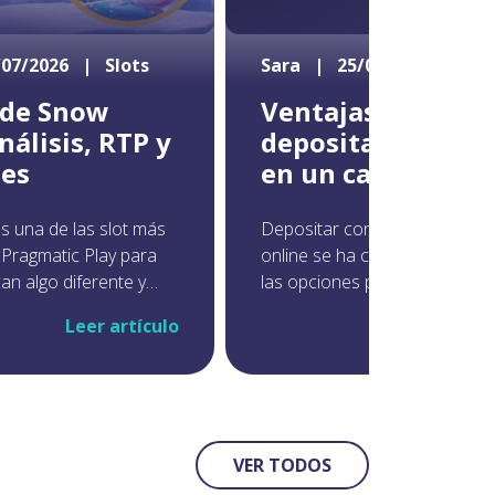
/07/2026
|
Slots
Sara
|
25/07/2026
|
Ca
 de Snow
Ventajas de
nálisis, RTP y
depositar con Bi
nes
en un casino onli
s una de las slot más
Depositar con Bizum en un c
 Pragmatic Play para
online se ha convertido en un
an algo diferente y
las opciones preferidas por
s clásicas slots.
muchos jugadores. Este mét
Leer artículo
Leer ar
 particular mecánica
pago es rápido, fácil de usar 
tiplicadores, respins y
cómodo, ya que se puede real
s que la convierten en
directamente desde el móvil.
lta volatilidad con gran
Además, no tienes que introd
 premio. A
los datos de tu tarjeta cada v
VER TODOS
n, te contamos cómo
haces un