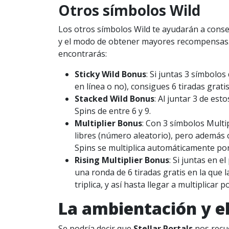
Otros símbolos Wild
Los otros símbolos Wild te ayudarán a cons
y el modo de obtener mayores recompensas. 
encontrarás:
Sticky Wild Bonus
: Si juntas 3 símbolo
en línea o no), consigues 6 tiradas gratis
Stacked Wild Bonus
: Al juntar 3 de es
Spins de entre 6 y 9.
Multiplier Bonus
: Con 3 símbolos Multi
libres (número aleatorio), pero además
Spins se multiplica automáticamente por
Rising Multiplier Bonus
: Si juntas en 
una ronda de 6 tiradas gratis en la que l
triplica, y así hasta llegar a multiplicar
La ambientación y el
Se podría decir que
Stellar Portals
nos recu