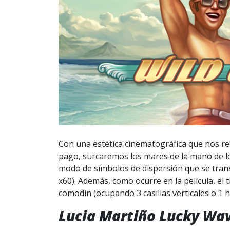
Con una estética cinematográfica que nos re
pago, surcaremos los mares de la mano de lo
modo de símbolos de dispersión que se tran
x60). Además, como ocurre en la película, el
comodín (ocupando 3 casillas verticales o 1 h
Lucia Martiño Lucky Wa