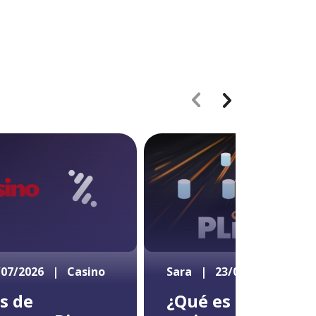
/07/2026
|
Casino
Sara
|
23/07/2026
|
Ca
s de
¿Qué es Plinko en