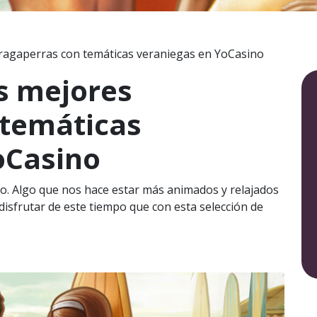
ragaperras con temáticas veraniegas en YoCasino
s mejores
 temáticas
oCasino
mpo. Algo que nos hace estar más animados y relajados
disfrutar de este tiempo que con esta selección de