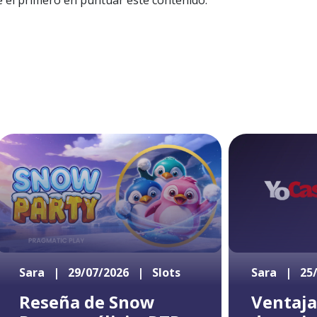
Sé el primero en puntuar este contenido.
Sara
|
29/07/2026
|
Slots
Sara
|
25
Reseña de Snow
Ventaja