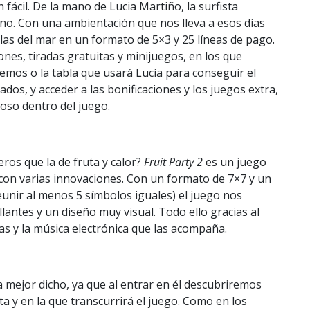
n fácil. De la mano de Lucia Martiño, la surfista
ano. Con una ambientación que nos lleva a esos días
 olas del mar en un formato de 5×3 y 25 líneas de pago.
ones, tiradas gratuitas y minijuegos, en los que
emos o la tabla que usará Lucía para conseguir el
ados, y acceder a las bonificaciones y los juegos extra,
ioso dentro del juego.
os que la de fruta y calor?
Fruit Party 2
es un juego
o con varias innovaciones. Con un formato de 7×7 y un
eunir al menos 5 símbolos iguales) el juego nos
lantes y un diseño muy visual. Todo ello gracias al
tas y la música electrónica que las acompaña.
a mejor dicho, ya que al entrar en él descubriremos
a y en la que transcurrirá el juego. Como en los