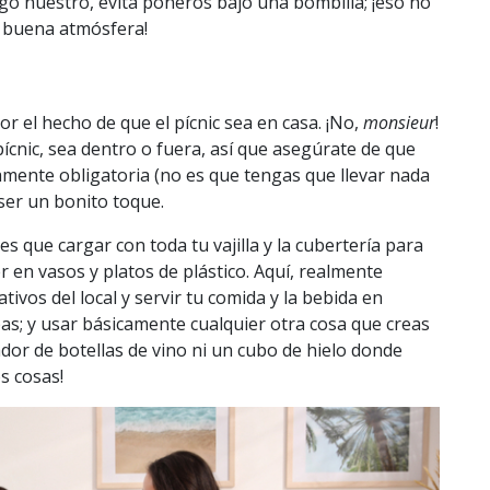
go nuestro, evita poneros bajo una bombilla; ¡eso no
 buena atmósfera!
r el hecho de que el pícnic sea en casa. ¡No,
monsieur
!
ícnic, sea dentro o fuera, así que asegúrate de que
iamente obligatoria (no es que tengas que llevar nada
 ser un bonito toque.
s que cargar con toda tu vajilla y la cubertería para
 en vasos y platos de plástico. Aquí, realmente
tivos del local y servir tu comida y la bebida en
as; y usar básicamente cualquier otra cosa que creas
dor de botellas de vino ni un cubo de hielo donde
s cosas!