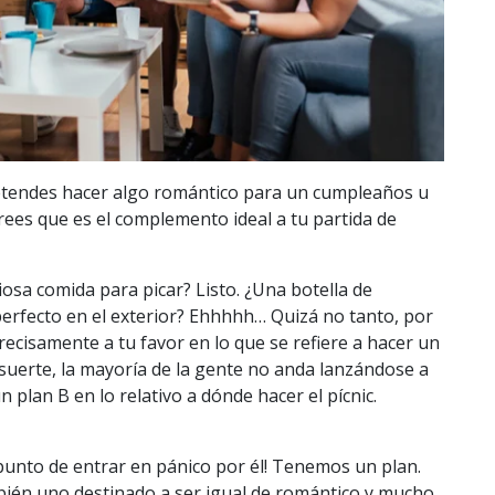
retendes hacer algo romántico para un cumpleaños u
rees que es el complemento ideal a tu partida de
osa comida para picar? Listo. ¿Una botella de
 perfecto en el exterior? Ehhhhh… Quizá no tanto, por
ecisamente a tu favor en lo que se refiere a hacer un
r suerte, la mayoría de la gente no anda lanzándose a
 plan B en lo relativo a dónde hacer el pícnic.
punto de entrar en pánico por él! Tenemos un plan.
mbién uno destinado a ser igual de romántico y mucho