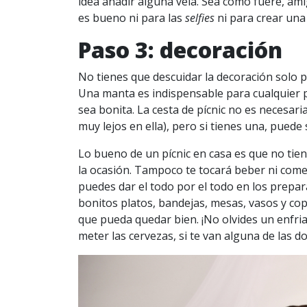
idea añadir alguna vela. Sea como fuere, ami
es bueno ni para las
selfies
ni para crear una
Paso 3: decoración
No tienes que descuidar la decoración solo po
Una manta es indispensable para cualquier p
sea bonita. La cesta de pícnic no es necesar
muy lejos en ella), pero si tienes una, puede
Lo bueno de un pícnic en casa es que no tiene
la ocasión. Tampoco te tocará beber ni comer
puedes dar el todo por el todo en los prepara
bonitos platos, bandejas, mesas, vasos y cop
que pueda quedar bien. ¡No olvides un enfria
meter las cervezas, si te van alguna de las do