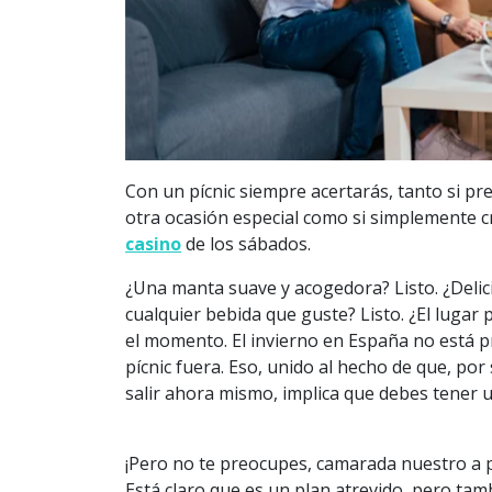
Con un pícnic siempre acertarás, tanto si p
otra ocasión especial como si simplemente c
casino
de los sábados.
¿Una manta suave y acogedora? Listo. ¿Delici
cualquier bebida que guste? Listo. ¿El lugar
el momento. El invierno en España no está pr
pícnic fuera. Eso, unido al hecho de que, po
salir ahora mismo, implica que debes tener un
¡Pero no te preocupes, camarada nuestro a 
Está claro que es un plan atrevido, pero ta