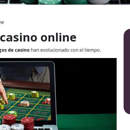
ne
 casino online
os de casino
han evolucionado con el tiempo.