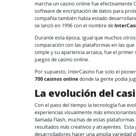
marcha un casino online fue efectivamente C
software de encriptación de datos para prote
compañía también había estado desarrollan
se lanzó en 1996 con el nombre de
InterCas
Durante esta época, igual que muchos otros 
comparación con las plataformas en las que 
simple y su apariencia arcaica, fue el primer
juegos de casino online.
Por supuesto, InterCasino fue solo el pione
700 casinos online
donde la gente podía juga
La evolución del cas
Con el paso del tiempo la tecnología fue ev
experiencias visualmente más emocionantes 
llamada Flash, muchas de estas plataformas
resultados más creativos y atrayentes. Esta 
desarrolladores hacer una amplia variedad de