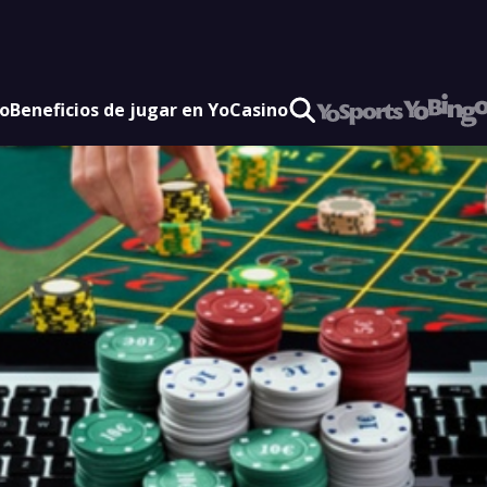
vo
Beneficios de jugar en YoCasino