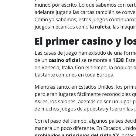
mundo por escrito. Lo que sabemos con cert
adelante jugar a las cartas también se conv
Como ya sabemos, estos juegos continuaron 
juegos mecánicos como la
ruleta
, las máqu
El primer casino y lo
Las casas de juego han existido de una forma
de un
casino oficial
se remonta a
1638
. Est
en Venecia, Italia. Con el tiempo, la popularid
bastante comunes en toda Europa.
Mientras tanto, en Estados Unidos, los prime
pero eran lugares fácilmente reconocibles que
Así es, los salones, además de ser un lugar 
de muchos juegos de apuestas y fueron las
Con el paso del tiempo, algunos países decid
manera un poco diferente. En Estados Unidos
prohibidos a principios del siglo XX
, antes