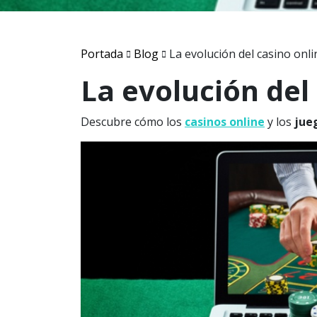
Portada
Blog
La evolución del casino onli
La evolución del
Descubre cómo los
casinos online
y los
jueg