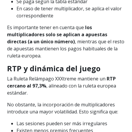
Se paga según la tabla estándar
En caso de tener multiplicador, se aplica el valor
correspondiente
Es importante tener en cuenta que
los
multiplicadores solo se aplican a apuestas
directas (a un único número)
, mientras que el resto
de apuestas mantienen los pagos habituales de la
ruleta europea.
RTP y dinámica del juego
La Ruleta Relámpago XXXtreme mantiene un
RTP
cercano al 97,3%
, alineado con la ruleta europea
estándar.
No obstante, la incorporación de multiplicadores
introduce una mayor volatilidad. Esto significa que:
Las sesiones pueden ser más irregulares
Existen menos premios frecuentes