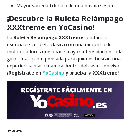
Mayor variedad dentro de una misma sesión
¡Descubre la Ruleta Relámpago
XXXtreme en YoCasino!
La
Ruleta Relámpago XXXtreme
combina la
esencia de la ruleta clásica con una mecánica de
multiplicadores que añade mayor intensidad en cada
giro. Una opción pensada para quienes buscan una
experiencia más dinámica dentro del casino en vivo.
¡Regístrate en
YoCasino
y prueba la XXXtreme!
FAQ