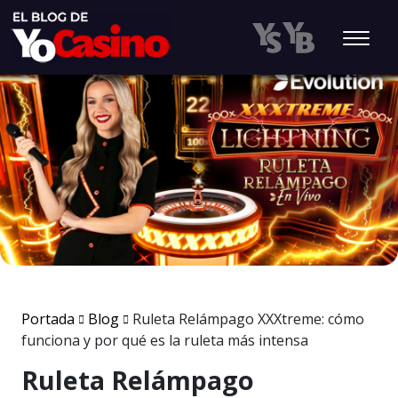
Portada
Blog
Ruleta Relámpago XXXtreme: cómo
funciona y por qué es la ruleta más intensa
Ruleta Relámpago