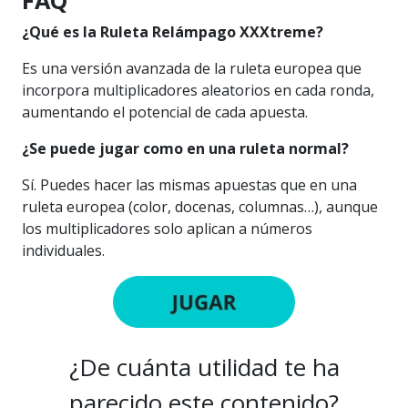
¿Qué es la Ruleta Relámpago XXXtreme?
Es una versión avanzada de la ruleta europea que
incorpora multiplicadores aleatorios en cada ronda,
aumentando el potencial de cada apuesta.
¿Se puede jugar como en una ruleta normal?
Sí. Puedes hacer las mismas apuestas que en una
ruleta europea (color, docenas, columnas…), aunque
los multiplicadores solo aplican a números
individuales.
¿De cuánta utilidad te ha
parecido este contenido?