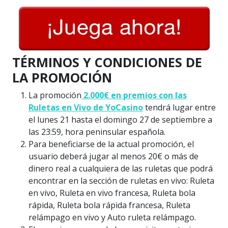
TÉRMINOS Y CONDICIONES DE
LA PROMOCIÓN
La promoción
2.000€ en premios con las
Ruletas en Vivo de YoCasino
tendrá lugar entre
el lunes 21 hasta el domingo 27 de septiembre a
las 23:59, hora peninsular española.
Para beneficiarse de la actual promoción, el
usuario deberá jugar al menos 20€ o más de
dinero real a cualquiera de las ruletas que podrá
encontrar en la sección de ruletas en vivo: Ruleta
en vivo, Ruleta en vivo francesa, Ruleta bola
rápida, Ruleta bola rápida francesa, Ruleta
relámpago en vivo y Auto ruleta relámpago.