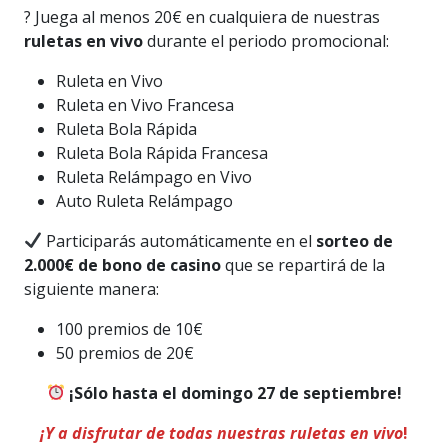
? Juega al menos 20€ en cualquiera de nuestras
ruletas en vivo
durante el periodo promocional:
Ruleta en Vivo
Ruleta en Vivo Francesa
Ruleta Bola Rápida
Ruleta Bola Rápida Francesa
Ruleta Relámpago en Vivo
Auto Ruleta Relámpago
Participarás automáticamente en el
sorteo de
2.000€ de bono de casino
que se repartirá de la
siguiente manera:
100 premios de 10€
50 premios de 20€
¡Sólo hasta el domingo 27 de septiembre!
¡Y a disfrutar de todas nuestras ruletas en vivo
!