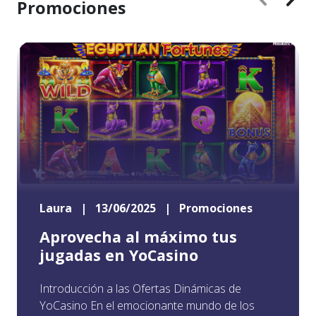
Promociones
Laura
|
13/06/2025
|
Promociones
Aprovecha al máximo tus
jugadas en YoCasino
Introducción a las Ofertas Dinámicas de
YoCasino En el emocionante mundo de los