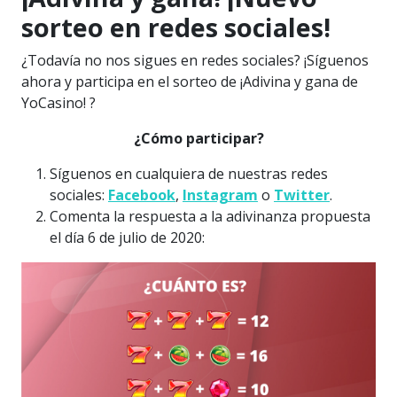
sorteo en redes sociales!
¿Todavía no nos sigues en redes sociales? ¡Síguenos
ahora y participa en el sorteo de ¡Adivina y gana de
YoCasino! ?
¿Cómo participar?
Síguenos en cualquiera de nuestras redes
sociales:
Facebook
,
Instagram
o
Twitter
.
Comenta la respuesta a la adivinanza propuesta
el día 6 de julio de 2020: